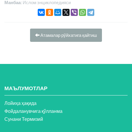
Манбаа:
Ислом энциклопeдияси
Атамалар рўйхатига қайтиш
МАЪЛУМОТЛАР
Лойиҳа ҳақида
Фойдаланувчига қўлланма
Сунани Термизий