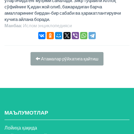
улар ичида енг муҳими саналади. Зикр туфайли Аллоҳ
сўфийнинг Қ.идан жой олиб, бажарадиган барча
амалларининг бирдан-бир сабаби ва ҳаракатлантирувчи
кучига айлана боради.
Манбаа:
Ислом энциклопeдияси
Атамалар рўйхатига қайтиш
МАЪЛУМОТЛАР
Лойиҳа ҳақида