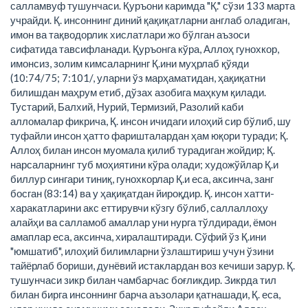
салламвуф тушунчаси. Қуръони каримда "Қ." сўзи 133 марта
учрайди. Қ. инсоннинг диний қақиқатларни англаб оладиган,
имон ва тақводорлик хислатлари жо бўлган аъзоси
сифатида тавсифланади. Қуръонга кўра, Аллоҳ гунохкор,
имонсиз, золим кимсаларнинг Қ.ини муҳрлаб қўяди
(10:74/75; 7:101/, уларни ўз марҳаматидан, ҳақиқатни
билишдан маҳрум етиб, дўзах азобига маҳкум қилади.
Тустарий, Балхий, Нурий, Термизий, Разолий каби
алломалар фикрича, Қ. инсон ичидаги илоҳий сир бўлиб, шу
туфайли инсон ҳатто фаришталардан ҳам юқори туради; Қ.
Аллоҳ билан инсон муомала қилиб турадиган жойдир; Қ.
нарсаларнинг туб моҳиятини кўра олади; художўйлар Қ.и
биллур сингари тиниқ, гунохкорлар Қ.и еса, аксинча, занг
босган (83:14) ва у ҳақиқатдан йироқдир. Қ. инсон хатти-
харакатларини акс еттирувчи кўзгу бўлиб, саллаллоҳу
алайҳи ва салламоб амаллар уни нурга тўлдиради, ёмон
амаплар еса, аксинча, хиралаштиради. Сўфий ўз Қ.ини
"юмшатиб", илоҳий билимларни ўзлаштириш учун ўзини
тайёрлаб бориши, дунёвий истаклардан воз кечиши зарур. Қ.
тушунчаси зикр билан чамбарчас боғликдир. Зикрда тил
билан бирга инсоннинг барча аъзолари қатнашади, Қ. еса,