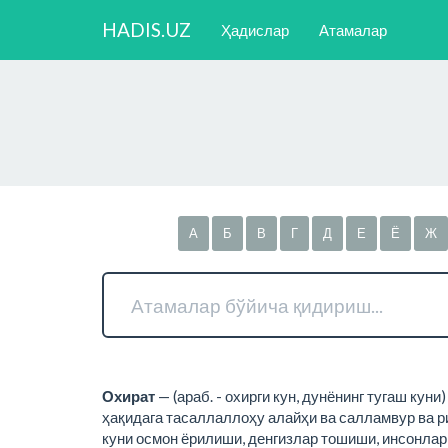
HADIS.UZ
Ҳадислар
Атамалар
А
Б
В
Г
Д
Е
Ё
Ж
Охират
— (араб. - охирги кун, дунёнинг тугаш кун
ҳақидага тасаллаллоҳу алайҳи ва салламвур ва р
куни осмон ёрилиши, денгизлар тошиши, инсонлар