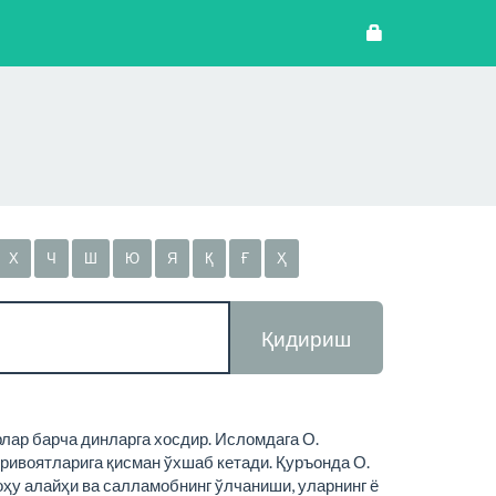
Х
Ч
Ш
Ю
Я
Қ
Ғ
Ҳ
Қидириш
урлар барча динларга хосдир. Исломдага О.
 ривоятларига қисман ўхшаб кетади. Қуръонда О.
оҳу алайҳи ва салламобнинг ўлчаниши, уларнинг ё