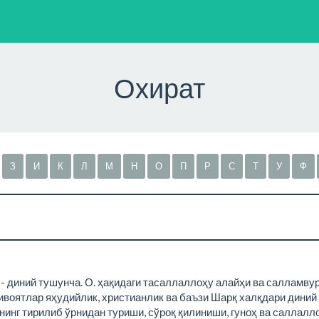
Охират
З
И
К
Л
М
Н
О
П
Р
С
Т
У
Ф
и) - диний тушунча. О. ҳақидаги тасаллаллоҳу алайҳи ва салламв
ивоятлар яҳудийлик, христианлик ва баъзи Шарқ халқдари диний
нинг тирилиб ўрнидан туриши, сўроқ қилиниши, гуноҳ ва саллалл