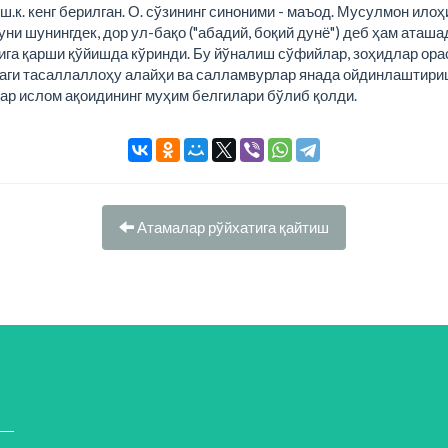
ш.к. кенг берилган. О. сўзининг синоними - маъод. Мусулмон ил
уни шунингдек, дор ул-бақо ("абадий, боқий дунё") деб ҳам аташа
рига қарши қўйишда кўринди. Бу йўналиш сўфийлар, зоҳидлар ора
даги тасаллаллоҳу алайҳи ва салламвурлар янада ойдинлаштириш
лар ислом ақоидининг муҳим белгилари бўлиб қолди.
Атамалар рўйхатига қайтиш