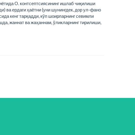
оҳиётида О. контсептсиясининг ишлаб чиқилиши
ди) ва ердаги ҳаётни (уни шунингдек, дор ул-фано
сида кенг тарқадди, кўп шоирларнинг севимли
да, жаннат ва жаҳаннам, ўликларнинг тирилиши,