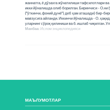
жаннатга, ё дўзахга жўнатилиши тафсилотлари ва 
икки йўналишда олиб борилган. Биринчиси - О.ни (
("ўткинчи, фоний дунё") деб ҳам аташади) бир-би
мавзусига айланди. Иккинчи йўналишда - О. ҳақи
уларнинг сўроқ қилиниши ва б. ишлаб чиқилган. У
Манбаа:
Ислом энциклопeдияси
МАЪЛУМОТЛАР