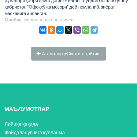
бувалари қабри ёнига дафн етилган. Шундан бошлаб ушбу
қабристон "Офоқхўжа мозори" деб номланиб, зиёрат
масканига айланган.
Манбаа:
Ислом энциклопeдияси
Атамалар рўйхатига қайтиш
МАЪЛУМОТЛАР
Лойиҳа ҳақида
Фойдаланувчига қўлланма