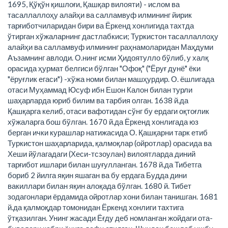
1695, Қўқўн қишлоғи, Қашқар вилояти) - ислом ва
тасаллаллоҳу алайҳи ва салламвуф илмининг йирик
тарғиботчиларидан бири ва Ёркенд хонлигида тахтда
ўтирган хўжаларнинг дастлабкиси; Туркистон тасаллаллоҳу
алайҳи ва салламвуф илмининг раҳнамоларидан Маҳдуми
Аъзамнинг авлоди. О.нинг исми Ҳидоятулло бўлиб, у халқ
орасида ҳурмат белгиси бўлган "Офоқ" ("Ёруғ дунё" ёки
"ёруғлик егаси") -хўжа номи билан машҳурдир. О. ёшлигада
отаси Муҳаммад Юсуф ибн Ешон Калон билан турли
шаҳарларда юриб билим ва тарбия олган. 1638 й.да
Қашқарга келиб, отаси вафотидан сўнг бу ердаги оқтоғлик
хўжаларга бош бўлган. 1670 й.да Ёркенд хонлигада юз
берган ички курашлар натижасида О. Қашқарни тарк етиб
Туркистон шаҳарларида, қалмоқлар (ойротлар) орасида ва
Хеши йўлагадаги (Хеси-тсзоулан) вилоятларда диний
тарғибот ишлари билан шуғулланган. 1678 й.да Тибетга
бориб 2 йилга яқин яшаган ва бу ердага Будда дини
вакиллари билан яқин алоқада бўлган. 1680 й. Тибет
зодагонлари ёрдамида ойротлар хони билан танишган. 1681
й.да қалмоқдар томонидан Ёркенд хонлиги тахтига
ўтқазилган. Унинг жасади Ёғду деб номланган жойдаги ота-