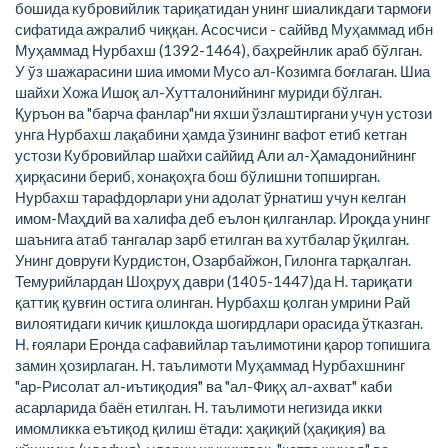
бошида кубровийлик тариқатидан унинг шиаликдаги тармоғи
сифатида ажралиб чиққан. Асосчиси - саййвд Муҳаммад ибн
Муҳаммад Нурбахш (1392-1464), баҳрейнлик араб бўлган.
У ўз шажарасини шиа имоми Мусо ал-Козимга боғлаган. Шиа
шайхи Хожа Ишоқ ал-Хутталонийнинг муриди бўлган.
Қуръон ва "барча фанлар"ни яхши ўзлаштиргани учун устози
унга Нурбахш лақабини ҳамда ўзининг вафот етиб кетган
устози Кубровийлар шайхи саййид Али ал-Ҳамадонийнинг
ҳирқасини бериб, хонақоҳга бош бўлишни топширган.
Нурбахш тарафдорлари уни адолат ўрнатиш учун келган
имом-Маҳдий ва халифа деб еълон қилганлар. Ироқда унинг
шаънига атаб тангалар зарб етилган ва хутбалар ўқилган.
Унинг довруғи Курдистон, Озарбайжон, Гилонга тарқалган.
Темурийлардан Шоҳруҳ даври (1405-1447)да Н. тариқати
қаттиқ қувғин остига олинган. Нурбахш қолган умрини Рай
вилоятидаги кичик қишлокда шогирдлари орасида ўтказган.
Н. ғоялари Еронда сафавийлар таълимотини қарор топишига
замин ҳозирлаган. Н. таълимоти Муҳаммад Нурбахшнинг
"ар-Рисолат ал-иътиқодия" ва "ал-Фиқҳ ал-ахват" каби
асарларида баён етилган. Н. таълимоти негизида икки
имомликка еътиқод қилиш ётади: ҳақиқий (ҳақиқия) ва