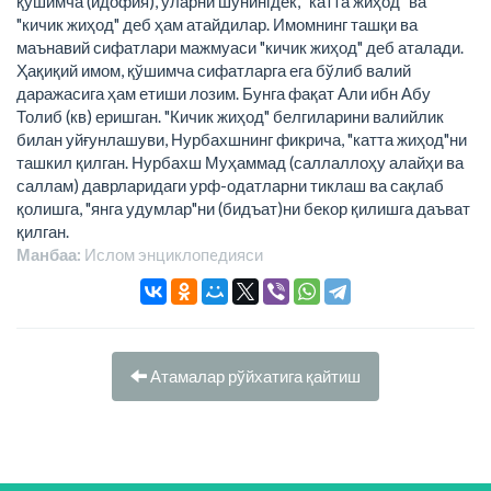
қўшимча (идофия), уларни шунингдек, "катта жиҳод" ва
"кичик жиҳод" деб ҳам атайдилар. Имомнинг ташқи ва
маънавий сифатлари мажмуаси "кичик жиҳод" деб аталади.
Ҳақиқий имом, қўшимча сифатларга ега бўлиб валий
даражасига ҳам етиши лозим. Бунга фақат Али ибн Абу
Толиб (кв) еришган. "Кичик жиҳод" белгиларини валийлик
билан уйғунлашуви, Нурбахшнинг фикрича, "катта жиҳод"ни
ташкил қилган. Нурбахш Муҳаммад (саллаллоҳу алайҳи ва
саллам) даврларидаги урф-одатларни тиклаш ва сақлаб
қолишга, "янга удумлар"ни (бидъат)ни бекор қилишга даъват
қилган.
Манбаа:
Ислом энциклопeдияси
Атамалар рўйхатига қайтиш