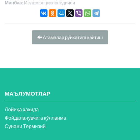
Манбаа:
Ислом энциклопeдияси
Атамалар рўйхатига қайтиш
МАЪЛУМОТЛАР
Лойиҳа ҳақида
Фойдаланувчига қўлланма
Сунани Термизий