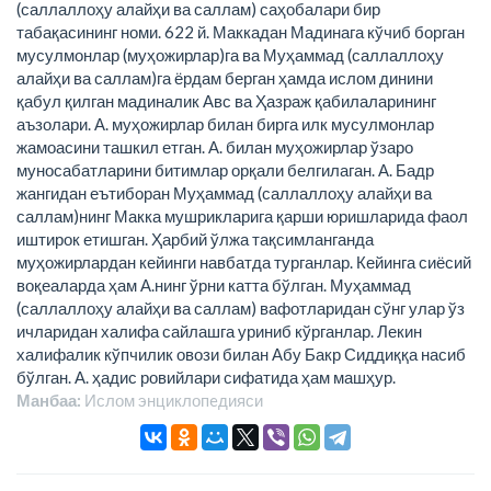
(саллаллоҳу алайҳи ва саллам) саҳобалари бир
табақасининг номи. 622 й. Маккадан Мадинага кўчиб борган
мусулмонлар (муҳожирлар)га ва Муҳаммад (саллаллоҳу
алайҳи ва саллам)га ёрдам берган ҳамда ислом динини
қабул қилган мадиналик Авс ва Ҳазраж қабилаларининг
аъзолари. А. муҳожирлар билан бирга илк мусулмонлар
жамоасини ташкил етган. А. билан муҳожирлар ўзаро
муносабатларини битимлар орқали белгилаган. А. Бадр
жангидан еътиборан Муҳаммад (саллаллоҳу алайҳи ва
саллам)нинг Макка мушрикларига қарши юришларида фаол
иштирок етишган. Ҳарбий ўлжа тақсимланганда
муҳожирлардан кейинги навбатда турганлар. Кейинга сиёсий
воқеаларда ҳам А.нинг ўрни катта бўлган. Муҳаммад
(саллаллоҳу алайҳи ва саллам) вафотларидан сўнг улар ўз
ичларидан халифа сайлашга уриниб кўрганлар. Лекин
халифалик кўпчилик овози билан Абу Бакр Сиддиққа насиб
бўлган. А. ҳадис ровийлари сифатида ҳам машҳур.
Манбаа:
Ислом энциклопeдияси