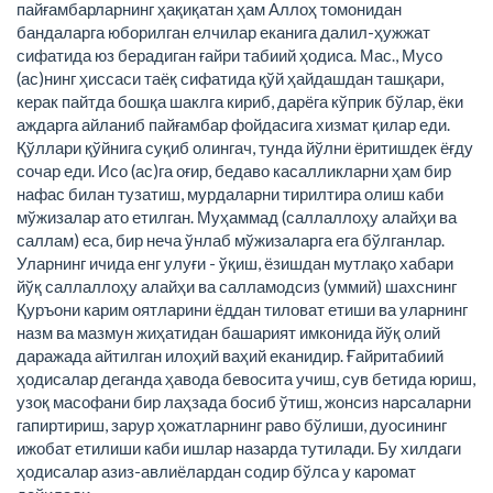
пайғамбарларнинг ҳақиқатан ҳам Аллоҳ томонидан
бандаларга юборилган елчилар еканига далил-ҳужжат
сифатида юз берадиган ғайри табиий ҳодиса. Мас., Мусо
(ас)нинг ҳиссаси таёқ сифатида қўй ҳайдашдан ташқари,
керак пайтда бошқа шаклга кириб, дарёга кўприк бўлар, ёки
аждарга айланиб пайғамбар фойдасига хизмат қилар еди.
Қўллари қўйнига суқиб олингач, тунда йўлни ёритишдек ёғду
сочар еди. Исо (ас)га оғир, бедаво касалликларни ҳам бир
нафас билан тузатиш, мурдаларни тирилтира олиш каби
мўжизалар ато етилган. Муҳаммад (саллаллоҳу алайҳи ва
саллам) еса, бир неча ўнлаб мўжизаларга ега бўлганлар.
Уларнинг ичида енг улуғи - ўқиш, ёзишдан мутлақо хабари
йўқ саллаллоҳу алайҳи ва салламодсиз (уммий) шахснинг
Қуръони карим оятларини ёддан тиловат етиши ва уларнинг
назм ва мазмун жиҳатидан башарият имконида йўқ олий
даражада айтилган илоҳий ваҳий еканидир. Ғайритабиий
ҳодисалар деганда ҳавода бевосита учиш, сув бетида юриш,
узоқ масофани бир лаҳзада босиб ўтиш, жонсиз нарсаларни
гапиртириш, зарур ҳожатларнинг раво бўлиши, дуосининг
ижобат етилиши каби ишлар назарда тутилади. Бу хилдаги
ҳодисалар азиз-авлиёлардан содир бўлса у каромат