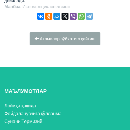
дейилади.
Манбаа:
Ислом энциклопeдияси
Атамалар рўйхатига қайтиш
МАЪЛУМОТЛАР
Лойиҳа ҳақида
Фойдаланувчига қўлланма
Сунани Термизий