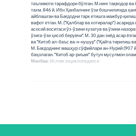
таълимоти тарафдори бўлган. М.нинг тақводор ва 
тахм. 846 й. Ибн Ҳанбалнинг ўзи бошчилигида ҳан
айблашган ва Бағдодни тарк етишга мажбур қилиш
вафот етган. М. ("Қалблар ва хотиралар") асарид
асосий воситаси ўз-ўзини кузатув ва ўзини назор
ўзига-ўзи ҳисоб берувчи". М. 30 дан зиёд асар ёз
ва "Китоб ал-баъс ва-н-нушур" ("Қайта тирилиш ва
М. Бағдоднинг машҳур сўфийлари ан-Нурий (907 й. в
баҳолаган. "Китоб ар-риъая" бутун мусулмон олам
Манбаа:
Ислом энциклопeдияси