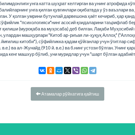
билимдонлиги унга катта шуҳрат келтирган ва унинг атрофида кў
балийларнинг унга қилган қувгинлари оқибатвда у ўз ваъзлари в
ган. У қолган умрини бутунлай дарвешона ҳаёт кечириб, ҳар қан
а сўфийлик "психологияси"нинг асосий қоидаларини таърифлаб бе
ат қилиши (муроқаба ва муҳосаба) деб билган. Лақаби Муҳосибий 
ган, улардан машҳурлари "Китоб ар-риъая ли-ҳуқуқ Аллоҳ" ("Аллоҳ
 йиғилиш китоби"), сўфийликка қадам қўйганлар учун ўгитлар сифа
.е.) ва ал-Жунайд (910 й. в.е.) ва б.нинг устози бўлган. Унинг 
ида кенг машхур бўлиб, уни муридлар учун "шарт бўлган адабиё
Атамалар рўйхатига қайтиш