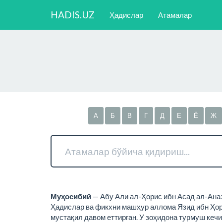
HADIS.UZ
Ҳадислар
Атамалар
А
Б
В
Г
Д
Е
Ё
Ж
Муҳосибий
— Абу Али ал-Ҳорис ибн Асад ал-Аназ
Ҳадислар ва фикхни машҳур аллома Язид ибн Ҳорун
мустақил давом еттирган. У зоҳидона турмуш кечир