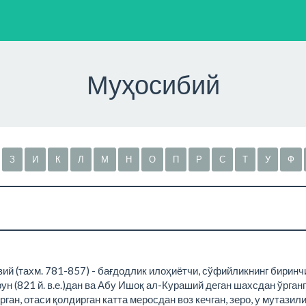
Муҳосибий
З
И
К
Л
М
Н
О
П
Р
С
Т
У
Ф
ий (тахм. 781-857) - бағдодлик илоҳиётчи, сўфийликнинг биринч
 (821 й. в.е.)дан ва Абу Ишоқ ал-Кураший деган шахсдан ўрганг
ган, отаси қолдирган катта меросдан воз кечган, зеро, у мутазил