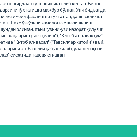
плаб шогирдлар тўпланишига олиб келган. Бироқ,
а дарсини тўхтатишга мажбур бўлган. Уни бидъатда
дай ижтимоий фаолиятни тўхтатган, қашшоқликда
рган. Шахс ўз-ўзини камолотга етказишининг
шундан олинган, яъни "ўзини-ўзи назорат қилувчи,
нинг ҳақларига риоя қилиш"), "Китоб ат-таваҳҳум"
тида "Китоб ал-васая" ("Тавсиялар китоби") ва б.
қарашларини ал-Ғазолий қабул қилиб, уларни юқори
тлар" сифатида тавсия етишган.