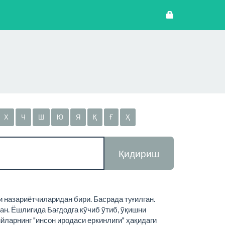
Х
Ч
Ш
Ю
Я
Қ
Ғ
Ҳ
Қидириш
и назариётчиларидан бири. Басрада туғилган.
ан. Ёшлигида Бағдодга кўчиб ўтиб, ўқишни
ийларнинг "инсон иродаси еркинлиги" ҳақидаги