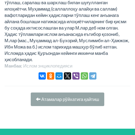
тўплаш, саралаш ва шархлаш билан шуғулланган
илоҳиётчи. Муҳаммад (саллаллоҳу алайҳи ва саллам)
вафотларидан кейин ҳадисларни тўплаш кенг анъанага
айлана бошлаши натижасида илоҳиётчиларнинг бир қисми
бу соҳада ихтисослашган ва улар М.лар деб ном олган.
Ҳадис тўпламлари ислом анъанасида еътибор қозониб,
М.лар (мас., Муҳаммад ал-Бухорий, Муслимибн ал-Ҳажжож,
Ибн Можа ва б.) ислом тарихида машҳур бўлиб кетган.
Исломда ҳадис Қуръондан кейинги иккинчи манба
ҳисобланади.
Манбаа:
Ислом энциклопeдияси
Атамалар рўйхатига қайтиш