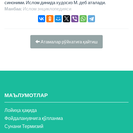
синоними. Ислом динида худосиз М. деб аталади.
Манбаа:
Ислом энциклопeдияси
Атамалар рўйхатига қайтиш
МАЪЛУМОТЛАР
Лойиҳа ҳақида
Фойдаланувчига қўлланма
Сунани Термизий