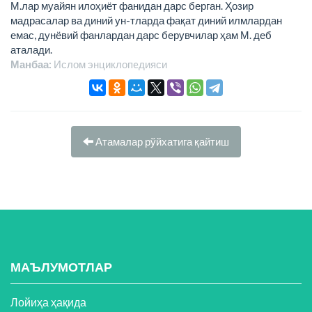
М.лар муайян илоҳиёт фанидан дарс берган. Ҳозир
мадрасалар ва диний ун-тларда фақат диний илмлардан
емас, дунёвий фанлардан дарс берувчилар ҳам М. деб
аталади.
Манбаа:
Ислом энциклопeдияси
Атамалар рўйхатига қайтиш
МАЪЛУМОТЛАР
Лойиҳа ҳақида