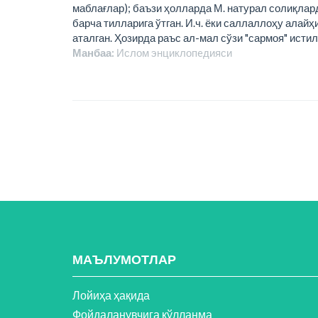
маблағлар); баъзи ҳолларда М. натурал солиқлар
барча тилларига ўтган. И.ч. ёки саллаллоҳу алайҳ
аталган. Ҳозирда раъс ал-мал сўзи "сармоя" исти
Манбаа:
Ислом энциклопeдияси
МАЪЛУМОТЛАР
Лойиҳа ҳақида
Фойдаланувчига қўлланма