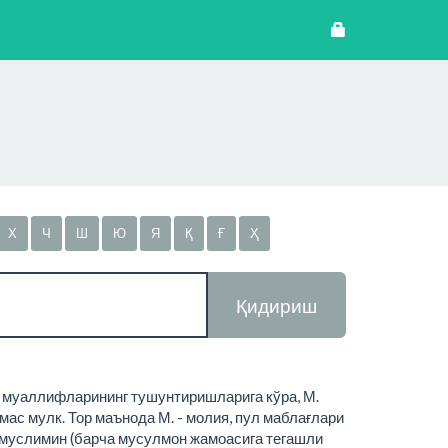
Х
Ч
Ш
Ю
Я
Қ
Ғ
Ҳ
Қидириш
 аср муаллифларининг тушунтиришларига кўра, М.
чмас мулк. Тор маънода М. - молия, пул маблағлари
л-муслимин (барча мусулмон жамоасига тегашли