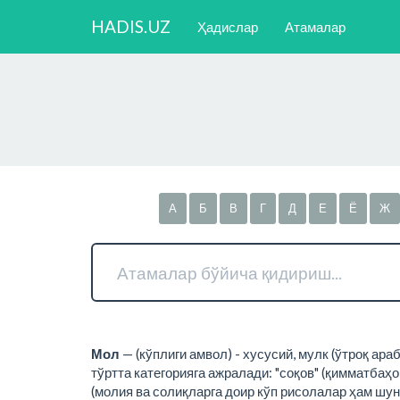
HADIS.UZ
Ҳадислар
Атамалар
А
Б
В
Г
Д
Е
Ё
Ж
Мол
— (кўплиги амвол) - хусусий, мулк (ўтроқ ара
тўртта категорияга ажралади: "соқов" (қимматбаҳо
(молия ва солиқларга доир кўп рисолалар ҳам шун