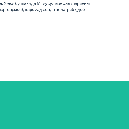
н. У ёки бу шаклда М. мусулмон халқларининг
р, сармоя), даромад еса, - ғалла, рибҳ деб