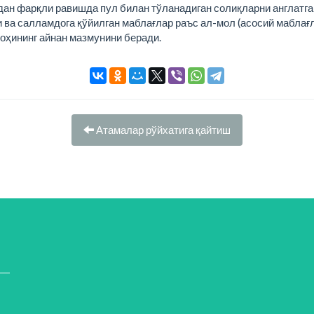
дан фарқли равишда пул билан тўланадиган солиқларни англатга
и ва салламдога қўйилган маблағлар раъс ал-мол (асосий маблағла
лоҳининг айнан мазмунини беради.
Атамалар рўйхатига қайтиш