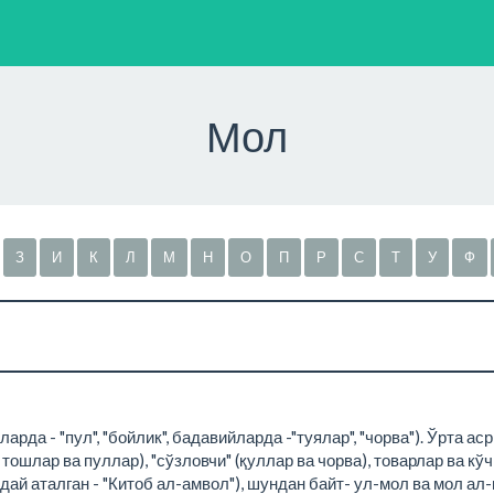
Мол
З
И
К
Л
М
Н
О
П
Р
С
Т
У
Ф
бларда - "пул", "бойлик", бадавийларда -"туялар", "чорва"). Ўрта
 тошлар ва пуллар), "сўзловчи" (қуллар ва чорва), товарлар ва кў
дай аталган - "Китоб ал-амвол"), шундан байт- ул-мол ва мол а