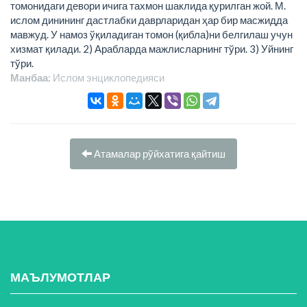
томонидаги девори ичига тахмон шаклида қурилган жой. М.
ислом динининг дастлабки даврларидан ҳар бир масжидда
мавжуд. У намоз ўқиладиган томон (қибла)ни белгилаш учун
хизмат қилади. 2) Арабларда мажлисларнинг тўри. 3) Уйнинг
тўри.
Манбаа:
Ислом энциклопeдияси
Атамалар рўйхатига қайтиш
МАЪЛУМОТЛАР