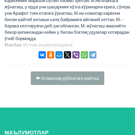
карвоннинг маркази бўлиб хизмат қилган. М.ни Маккага
жўнатиш, у ерда уни шаҳарнинг кўзга кўринарли ерига, сўнгра
уни Арафот тоғи етагига ўрнатиш, М.ни хожилар карвони
билан қайтиб келиши халқ байрамига айланиб кетган. М. -
барака келтирувчи деб ҳисобланган. М. жўнатиш амалиёти
бекор қилингандан кейин у билан боғлиқ удумлар хотирадан
ўчиб бормоқда.
Манбаа:
Ислом энциклопeдияси
Атамалар рўйхатига қайтиш
МАЪЛУМОТЛАР