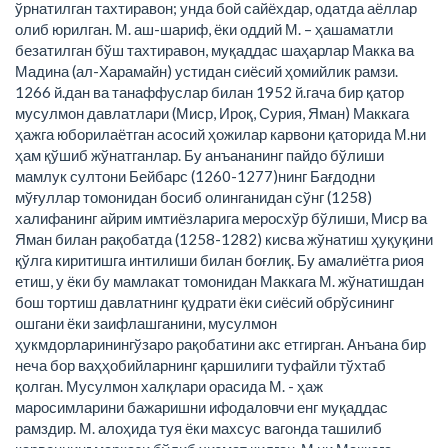
ўрнатилган тахтиравон; унда бой сайёхдар, одатда аёллар
олиб юрилган. М. аш-шариф, ёки оддий М. – ҳашаматли
безатилган бўш тахтиравон, муқаддас шаҳарлар Макка ва
Мадина (ал-Харамайн) устидан сиёсий ҳомийлик рамзи.
1266 й.дан ва танаффуслар билан 1952 й.гача бир қатор
мусулмон давлатлари (Миср, Ироқ, Сурия, Яман) Маккага
ҳажга юборилаётган асосий ҳожилар карвони қаторида М.ни
ҳам қўшиб жўнатганлар. Бу анъананинг пайдо бўлиши
мамлук султони Бейбарс (1260-1277)нинг Бағдодни
мўғуллар томонидан босиб олинганидан сўнг (1258)
халифанинг айрим имтиёзларига меросхўр бўлиши, Миср ва
Яман билан рақобатда (1258-1282) кисва жўнатиш ҳуқуқини
қўлга киритишга интилиши билан боғлиқ. Бу амалиётга риоя
етиш, у ёки бу мамлакат томонидан Маккага М. жўнатишдан
бош тортиш давлатнинг қудрати ёки сиёсий обрўсининг
ошгани ёки заифлашганини, мусулмон
ҳукмдорларинингўзаро рақобатини акс етгирган. Анъана бир
неча бор ваҳҳобийларнинг қаршилиги туфайли тўхтаб
қолган. Мусулмон халқлари орасида М. - ҳаж
маросимларини бажаришни ифодаловчи енг муқаддас
рамздир. М. алоҳида туя ёки махсус вагонда ташилиб