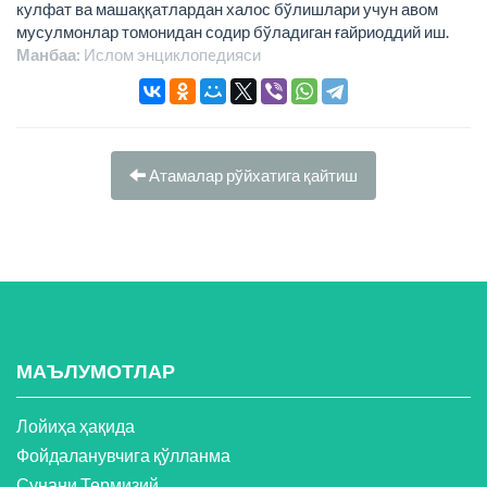
кулфат ва машаққатлардан халос бўлишлари учун авом
мусулмонлар томонидан содир бўладиган ғайриоддий иш.
Манбаа:
Ислом энциклопeдияси
Атамалар рўйхатига қайтиш
МАЪЛУМОТЛАР
Лойиҳа ҳақида
Фойдаланувчига қўлланма
Сунани Термизий