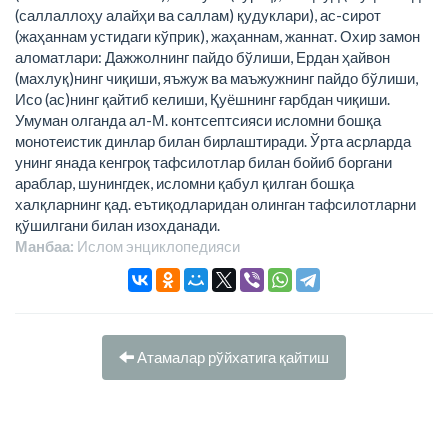
(саллаллоҳу алайҳи ва саллам) қудуклари), ас-сирот
(жаҳаннам устидаги кўприк), жаҳаннам, жаннат. Охир замон
аломатлари: Дажжолнинг пайдо бўлиши, Ердан ҳайвон
(махлуқ)нинг чиқиши, яъжуж ва маъжужнинг пайдо бўлиши,
Исо (ас)нинг қайтиб келиши, Қуёшнинг ғарбдан чиқиши.
Умуман олганда ал-М. контсептсияси исломни бошқа
монотеистик динлар билан бирлаштиради. Ўрта асрларда
унинг янада кенгроқ тафсилотлар билан бойиб боргани
араблар, шунингдек, исломни қабул қилган бошқа
халқларнинг қад. еътиқодларидан олинган тафсилотларни
қўшилгани билан изохданади.
Манбаа:
Ислом энциклопeдияси
Атамалар рўйхатига қайтиш