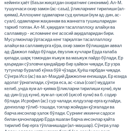
кейинги ҳаёт (баъзи жиҳатдан охиратнинг синоними). Ал-М.
тушунчаси охир замон (ас-саъа), ўликларнинг тирилиши (ал-
қияма), Аллоҳнинг одамларни суд қилиши (яум ад-дин, ас-
суал), одамларни жаҳаннам ва жаннатга тушишларидан
таркиб топган. Ал-М. ҳақидаги тасаллаллоҳу алайҳи ва
салламвур - исломнинг енг асосий ақидаларидан бири.
Мусулмонлар ўртасида кенг тарқалган тасаллаллоҳу
алайҳи ва салламвурга кўра, охир замон бўлишидан аввал
ад-Дажжол пайдо бўлади, ёвузлик кучлари Ерда ғалаба
қилади, шарқ томондан яъжуж ва маъжуж пайдо бўлади, Ер
қаъридан сўзловчи қандайдир бир ҳайвон чиқади, Ер узра
тутунлар буралаб кўкка бўй чўзади, Қуёш ғарбдан чиқади.
Сўнгра Исо (ас) ва ал-Маҳдий Дажжолни енгишади, Ер юзида
адолат ўрнатилади, сўнгра еса, ас-саъа (соат) муддати
келиб, унда яум ал-қияма (ўликларни тирилиши куни), яум
ад-дин (суд куни), яум ал-ҳисоб (ҳисоб куни) ва б. содир
бўлади. Исрофил (ас) сур чалади, юлдузлар ерга қулайди,
денгизлар тўлиб-тошади, тоғлар жойидан қўзғалади ва
барча инсонлар ҳалок бўлади. Сурнинг иккинчи садоси
билан қачонлардир Ерда яшаган барча инсонлар қайта
тирилиб бир ерга тўпланишади (ал-маҳшар). Сўнгра улар