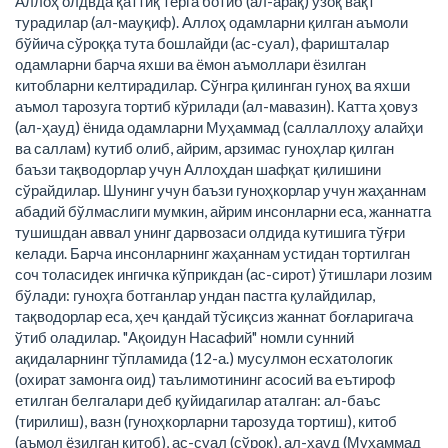
Аллоҳ олдвда қаттиқ терга ботиб (ал-арақ) узоқ вақт
турадилар (ал-мауқиф). Аллоҳ одамларни қилган аъмоли
бўйича сўроққа тута бошлайди (ас-суал), фаришталар
одамларни барча яхши ва ёмон аъмоллари ёзилган
китобларни келтирадилар. Сўнгра қилинган гуноҳ ва яхши
аъмол тарозуга тортиб кўрилади (ал-мавазин). Катта ҳовуз
(ал-ҳауд) ёнида одамларни Муҳаммад (саллаллоҳу алайҳи
ва саллам) кутиб олиб, айрим, арзимас гуноҳлар қилган
баъзи тақводорлар учун Аллоҳдан шафқат қилишини
сўрайдилар. Шунинг учун баъзи гуноҳкорлар учун жаҳаннам
абадий бўлмаслиги мумкин, айрим инсонларни еса, жаннатга
тушишдан аввал унинг дарвозаси олдида кутишига тўғри
келади. Барча инсонларнинг жаҳаннам устидан тортилган
соч толасидек ингичка кўприкдан (ас-сирот) ўтишлари лозим
бўлади: гуноҳга ботганлар ундан пастга қулайдилар,
тақводорлар еса, ҳеч қандай тўсиқсиз жаннат боғларигача
ўтиб оладилар. "Ақоидун Насафий" номли сунний
ақидаларнинг тўпламида (12-а.) мусулмон есхатологик
(охират замонга оид) таълимотининг асосий ва еътироф
етилган белгалари деб қуйидагилар аталган: ал-баъс
(тирилиш), вазн (гуноҳкорларни тарозуда тортиш), китоб
(аъмол ёзилган китоб), ас-суал (сўроқ), ал-ҳауд (Муҳаммад