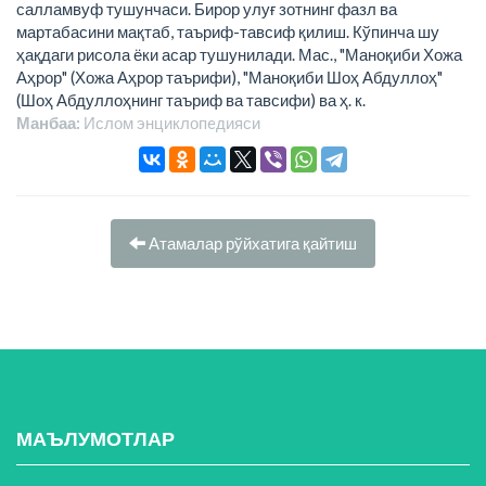
салламвуф тушунчаси. Бирор улуғ зотнинг фазл ва
мартабасини мақтаб, таъриф-тавсиф қилиш. Кўпинча шу
ҳақдаги рисола ёки асар тушунилади. Мас., "Маноқиби Хожа
Аҳрор" (Хожа Аҳрор таърифи), "Маноқиби Шоҳ Абдуллоҳ"
(Шоҳ Абдуллоҳнинг таъриф ва тавсифи) ва ҳ. к.
Манбаа:
Ислом энциклопeдияси
Атамалар рўйхатига қайтиш
МАЪЛУМОТЛАР