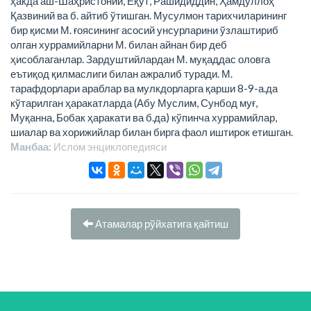
ҳакда аш-Шаҳристоний, Ёқут, Рашидиддин, Ҳамдуллоҳ
Қазвиний ва б. айтиб ўтишган. Мусулмон тарихчиларининг
бир қисми М. ғоясининг асосий унсурларини ўзлаштириб
олган хуррамийларни М. билан айнан бир деб
ҳисоблаганлар. Зардуштийлардан М. муқаддас оловга
еътиқод қилмаслиги билан ажралиб туради. М.
тарафдорлари араблар ва мулкдорларга қарши 8-9-а.да
кўтарилган ҳаракатларда (Абу Муслим, Сунбод муғ,
Муқанна, Бобак ҳаракати ва б.да) кўпинча хуррамийлар,
шиалар ва хорижийлар билан бирга фаол иштирок етишган.
Манбаа:
Ислом энциклопeдияси
Атамалар рўйхатига қайтиш