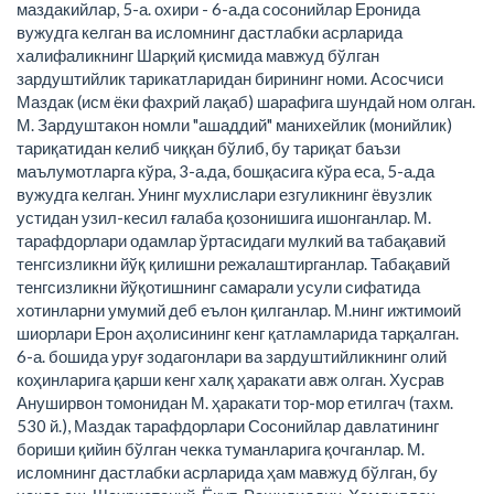
маздакийлар, 5-а. охири - 6-а.да сосонийлар Еронида
вужудга келган ва исломнинг дастлабки асрларида
халифаликнинг Шарқий қисмида мавжуд бўлган
зардуштийлик тарикатларидан бирининг номи. Асосчиси
Маздак (исм ёки фахрий лақаб) шарафига шундай ном олган.
М. Зардуштакон номли "ашаддий" манихейлик (монийлик)
тариқатидан келиб чиққан бўлиб, бу тариқат баъзи
маълумотларга кўра, 3-а.да, бошқасига кўра еса, 5-а.да
вужудга келган. Унинг мухлислари езгуликнинг ёвузлик
устидан узил-кесил ғалаба қозонишига ишонганлар. М.
тарафдорлари одамлар ўртасидаги мулкий ва табақавий
тенгсизликни йўқ қилишни режалаштирганлар. Табақавий
тенгсизликни йўқотишнинг самарали усули сифатида
хотинларни умумий деб еълон қилганлар. М.нинг ижтимоий
шиорлари Ерон аҳолисининг кенг қатламларида тарқалган.
6-а. бошида уруғ зодагонлари ва зардуштийликнинг олий
коҳинларига қарши кенг халқ ҳаракати авж олган. Хусрав
Ануширвон томонидан М. ҳаракати тор-мор етилгач (тахм.
530 й.), Маздак тарафдорлари Сосонийлар давлатининг
бориши қийин бўлган чекка туманларига қочганлар. М.
исломнинг дастлабки асрларида ҳам мавжуд бўлган, бу