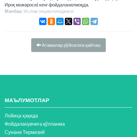
Ироқ можароси) кенг фойдаланилмоқда.
Манбаа:
Ислом энциклопeдияси
Атамалар рўйхатига қайтиш
МАЪЛУМОТЛАР
Лойиҳа ҳақида
Фойдаланувчига қўлланма
Сунани Термизий