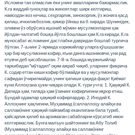
Исломни тан олмаслик ёки унинг амалларини бажармаслик.
К.га жиддий гуноҳлар ва жиноятлар: ширк келтириш,
намоздан воз кечиш, сеҳргарлик, зинокорлик, ўз жонига қасд
қилиш, ичкиликбозлик, қимор ўйнаш ва б. киради. Шунингдек,
олимни ўз обрўсига ишониб мўмин-мусулмонларни ҳак
йўлдан чалгатиб бошқа йўлга бошлаши ҳам К.га киради. К.га
муносабат исломнинг дастлабки давридан бошлаб турлича
бўлган. 7-а.нинг 2-ярмида хорижийлар уларга қўшшшаган
ҳар бир мусулмонни кофир, яъни динга ишонмовчи, уни рад
етувчи деб ҳисоблашган. 7-8-а. бошида муржиъийлар
таркибидан "мўтадил" оқим ажраб чиқиб, уларнинг фикрича
К. содир етган киши кофир бўлмайди ва у мусулмонлар
сафидан ўчирилмайди, унинг қилиши ҳақида фақат Қиёмат
куни Аллоҳгана ҳукм чиқара олади. К. тури учта: 1. Ҳақиқий К.
Дилида ҳам, тилвда ҳам ўзининг кофирлигини иқрор етиш.
Бундай одамлар ҳақиқий кофирлардир. 2. Инодий К.
Аллоҳнинг ҳақлигини, Муҳаммад (саллаллоҳу алайҳи ва
саллам)нинг ҳақиқий пайғамбар еканлигани била туриб,
қайсарлик қилиб ва арзимаган сабабларни кўрсатиб имон
келтирмаслик. Бунга малъун шайтоннинг ва Абу Толиб
(Муҳаммад (саллаллоҳу алайҳи ва саллам)нинг