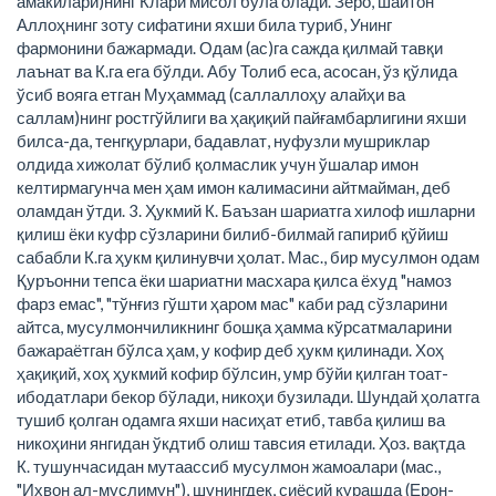
амакилари)нинг Клари мисол бўла олади. Зеро, шайтон
Аллоҳнинг зоту сифатини яхши била туриб, Унинг
фармонини бажармади. Одам (ас)га сажда қилмай тавқи
лаънат ва К.га ега бўлди. Абу Толиб еса, асосан, ўз қўлида
ўсиб вояга етган Муҳаммад (саллаллоҳу алайҳи ва
саллам)нинг ростгўйлиги ва ҳақиқий пайғамбарлигини яхши
билса-да, тенгқурлари, бадавлат, нуфузли мушриклар
олдида хижолат бўлиб қолмаслик учун ўшалар имон
келтирмагунча мен ҳам имон калимасини айтмайман, деб
оламдан ўтди. 3. Ҳукмий К. Баъзан шариатга хилоф ишларни
қилиш ёки куфр сўзларини билиб-билмай гапириб қўйиш
сабабли К.га ҳукм қилинувчи ҳолат. Мас., бир мусулмон одам
Қуръонни тепса ёки шариатни масхара қилса ёхуд "намоз
фарз емас", "тўнғиз гўшти ҳаром мас" каби рад сўзларини
айтса, мусулмончиликнинг бошқа ҳамма кўрсатмаларини
бажараётган бўлса ҳам, у кофир деб ҳукм қилинади. Хоҳ
ҳақиқий, хоҳ ҳукмий кофир бўлсин, умр бўйи қилган тоат-
ибодатлари бекор бўлади, никоҳи бузилади. Шундай ҳолатга
тушиб қолган одамга яхши насиҳат етиб, тавба қилиш ва
никоҳини янгидан ўкдтиб олиш тавсия етилади. Ҳоз. вақтда
К. тушунчасидан мутаассиб мусулмон жамоалари (мас.,
"Ихвон ал-муслимун"), шунингдек, сиёсий курашда (Ерон-