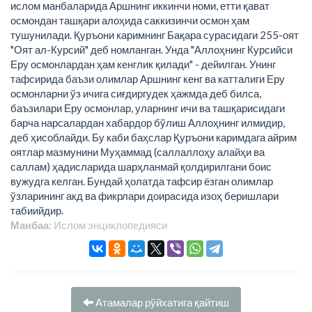
ислом манбаларида Аршнинг иккинчи номи, етти қават
осмондан ташқари алоҳида саккизинчи осмон ҳам
тушунилади. Қуръони каримнинг Бақара сурасидаги 255-оят
"Оят ал-Курсий" деб номланган. Унда "Аллоҳнинг Курсийси
Еру осмонлардан ҳам кенглик қилади" - дейилган. Унинг
тафсирида баъзи олимлар Аршнинг кенг ва катталиги Еру
осмонларни ўз ичига сиғдиргудек ҳажмда деб билса,
баъзилари Еру осмонлар, уларнинг ичи ва ташқарисидаги
барча нарсалардан хабардор бўлиш Аллоҳнинг илмидир,
деб ҳисоблайди. Бу каби баҳслар Қуръони каримдага айрим
оятлар мазмунини Муҳаммад (саллаллоҳу алайҳи ва
саллам) ҳадисларида шарҳланмай қолдирилгани боис
вужудга келган. Бундай ҳолатда тафсир ёзган олимлар
ўзларининг акд ва фикрлари доирасида изоҳ беришлари
табиийдир.
Манбаа:
Ислом энциклопeдияси
Атамалар рўйхатига қайтиш