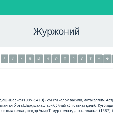
Журжоний
З
И
К
Л
М
Н
О
П
Р
С
Т
У
Ф
аш-Шариф (1339-1413) - сўнгги калом вакили, мутакаплим. Астр
ланган, Ўрта Шарқ шаҳарлари бўйлаб кўп саёҳат қилиб, Кугбидди
з ш.га келган, шаҳар Амир Темур томонидан егаллангач (1387), С