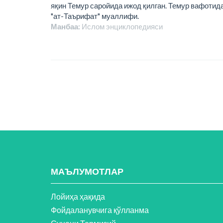
яқин Темур саройида ижод қилган. Темур вафотида
"ат-Таърифат" муаллифи.
Манбаа:
Ислом энциклопeдияси
МАЪЛУМОТЛАР
Лойиҳа ҳақида
Фойдаланувчига қўлланма