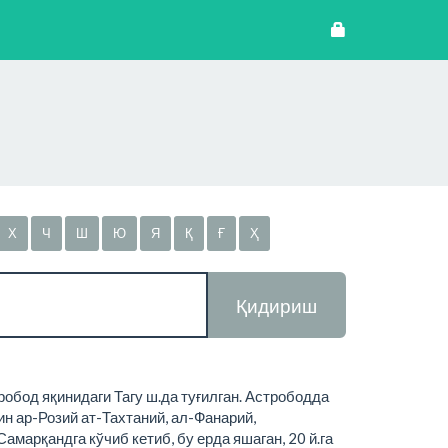
Х
Ч
Ш
Ю
Я
Қ
Ғ
Ҳ
Қидириш
обод яқинидаги Тагу ш.да туғилган. Астрободда
н ар-Розий ат-Тахтаний, ал-Фанарий,
амарқандга кўчиб кетиб, бу ерда яшаган, 20 й.га