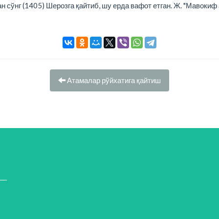
н сўнг (1405) Шерозга қайтиб, шу ерда вафот етган. Ж. "Мавоки
Атамалар рўйхатига қайтиш