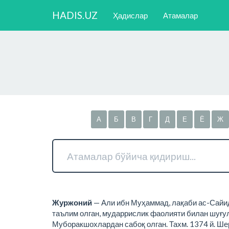
HADIS.UZ
Ҳадислар
Атамалар
А
Б
В
Г
Д
Е
Ё
Ж
Журжоний
— Али ибн Муҳаммад, лақаби ас-Сайид 
таълим олган, мударрислик фаолияти билан шуғул
Муборакшохлардан сабоқ олган. Тахм. 1374 й. Шеро