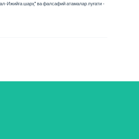
ф ал-Ижийга шарҳ" ва фалсафий атамалар луғати -