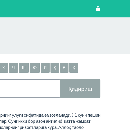
Х
Ч
Ш
Ю
Я
Қ
Ғ
Ҳ
Қидириш
арнинг улуғи сифатида еъзозланади. Ж. куни пешин
р. Сўнг икки бор азон айтилиб, катта жамоат
оларнинг ривоятларига кўра, Аллоҳ таоло