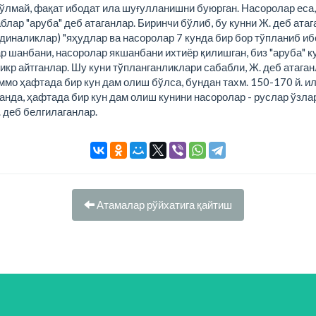
лмай, фақат ибодат ила шуғулланишни буюрган. Насоролар еса, 
блар "аруба" деб атаганлар. Биринчи бўлиб, бу кунни Ж. деб атаг
диналиклар) "яҳудлар ва насоролар 7 кунда бир бор тўпланиб ибо
р шанбани, насоролар якшанбани ихтиёр қилишган, биз "аруба" к
зикр айтганлар. Шу куни тўпланганликлари сабабли, Ж. деб атага
ммо ҳафтада бир кун дам олиш бўлса, бундан тахм. 150-170 й. и
анда, ҳафтада бир кун дам олиш кунини насоролар - руслар ўзла
 деб белгилаганлар.
Атамалар рўйхатига қайтиш