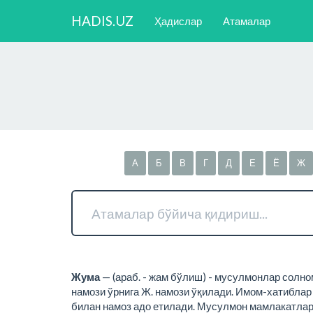
HADIS.UZ
Ҳадислар
Атамалар
А
Б
В
Г
Д
Е
Ё
Ж
Жума
— (араб. - жам бўлиш) - мусулмонлар солно
намози ўрнига Ж. намози ўқилади. Имом-хатиблар 
билан намоз адо етилади. Мусулмон мамлакатлари