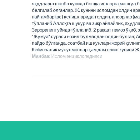
яҳудларга шанба кунида бошқа ишларга машгул бў
белгилаб олганлар. Ж. кунини исломдан олдин ара
пайғамбар (ас) келишларидан олдин, ансорлар (ма
тўпланиб Аллоҳга шукур ва зикр айлайлик, яҳудла
Зароранинг уйида тўпланиб, 2 ракаат намоз ўқиб, 
"Жумуа" сураси нозил бўлмасдан олдин бўлган, А
пайдо бўлганда, соатбай иш кунлари жорий қилинг
Кейинчалик мусулмонлар ҳам дам олиш кунини Ж.
Манбаа:
Ислом энциклопeдияси