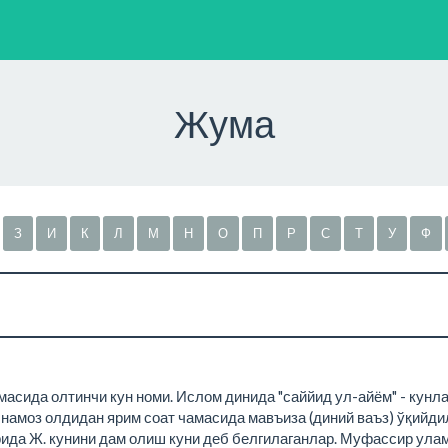
Жума
З
И
К
Л
М
Н
О
П
Р
С
Т
У
Ф
масида олтинчи кун номи. Ислом динида "саййид ул-айём" - кунл
намоз олдидан ярим соат чамасида мавъиза (диний ваъз) ўқийдила
да Ж. кунини дам олиш куни деб белгилаганлар. Муфассир улам