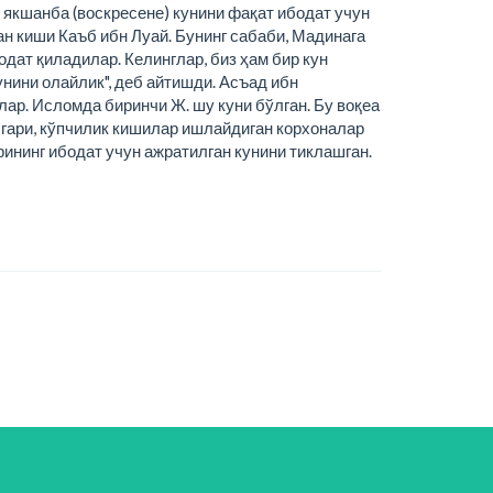
якшанба (воскресене) кунини фақат ибодат учун
ан киши Каъб ибн Луай. Бунинг сабаби, Мадинага
дат қиладилар. Келинглар, биз ҳам бир кун
унини олайлик", деб айтишди. Асъад ибн
нлар. Исломда биринчи Ж. шу куни бўлган. Бу воқеа
лгари, кўпчилик кишилар ишлайдиган корхоналар
рининг ибодат учун ажратилган кунини тиклашган.