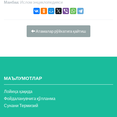
Манбаа:
Ислом энциклопeдияси
Атамалар рўйхатига қайтиш
МАЪЛУМОТЛАР
Лойиҳа ҳақида
Фойдаланувчига қўлланма
Сунани Термизий