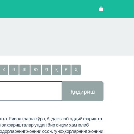
Х
Ч
Ш
Ю
Я
Қ
Ғ
Ҳ
Қидириш
та. Ривоятларга кўра, А. дастлаб оддий фаришта
и ва фаришталар ундан бир сиқим ҳам юлиб
одорларнинг жонини осон, гуноҳкорларнинг жонини