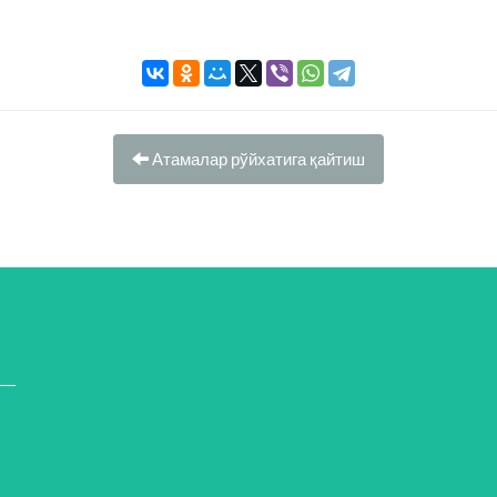
Атамалар рўйхатига қайтиш