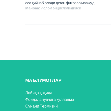
еса қийнаб олади деган фикрлар мавжуд.
Манбаа:
Ислом энциклопeдияси
МАЪЛУМОТЛАР
Лойиҳа ҳақида
Фойдаланувчига қўлланма
Сунани Термизий