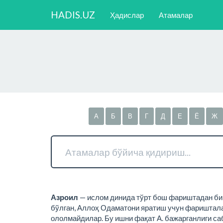
HADIS.UZ
Ҳадислар
Атамалар
А
Б
В
Г
Д
Е
Ё
Ж
Азроил
— ислом динида тўрт бош фариштадан бир
бўлган, Аллоҳ Одаматони яратиш учун фариштала
ололмайдилар. Бу ишни фақат А. бажарганлиги саб