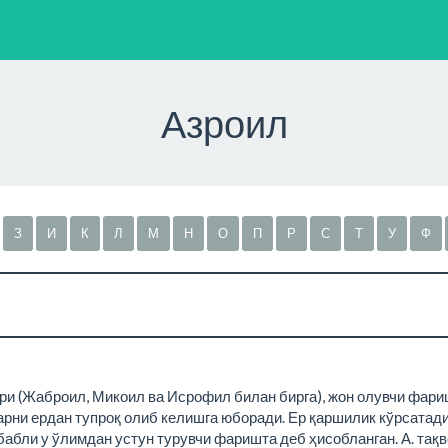
Азроил
З
И
К
Л
М
Н
О
П
Р
С
Т
У
Ф
и (Жаброил, Микоил ва Исрофил билан бирга), жон олувчи фариш
рни ердан тупроқ олиб келишга юборади. Ер қаршилик кўрсатад
абли у ўлимдан устун турувчи фаришта деб ҳисобланган. А. тақв