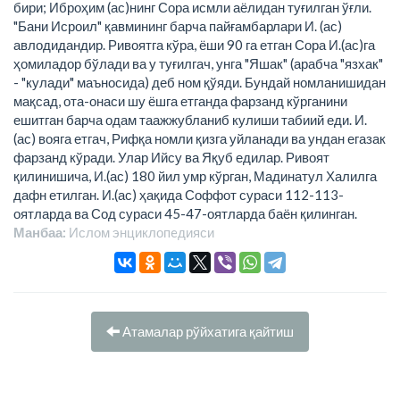
бири; Иброҳим (ас)нинг Сора исмли аёлидан туғилган ўғли.
"Бани Исроил" қавмининг барча пайғамбарлари И. (ас)
авлодидандир. Ривоятга кўра, ёши 90 га етган Сора И.(ас)га
ҳомиладор бўлади ва у туғилгач, унга "Яшак" (арабча "язхак"
- "кулади" маъносида) деб ном қўяди. Бундай номланишидан
мақсад, ота-онаси шу ёшга етганда фарзанд кўрганини
ешитган барча одам таажжубланиб кулиши табиий еди. И.
(ас) вояга етгач, Рифқа номли қизга уйланади ва ундан егазак
фарзанд кўради. Улар Ийсу ва Яқуб едилар. Ривоят
қилинишича, И.(ас) 180 йил умр кўрган, Мадинатул Халилга
дафн етилган. И.(ас) ҳақида Соффот сураси 112-113-
оятларда ва Сод сураси 45-47-оятларда баён қилинган.
Манбаа:
Ислом энциклопeдияси
Атамалар рўйхатига қайтиш