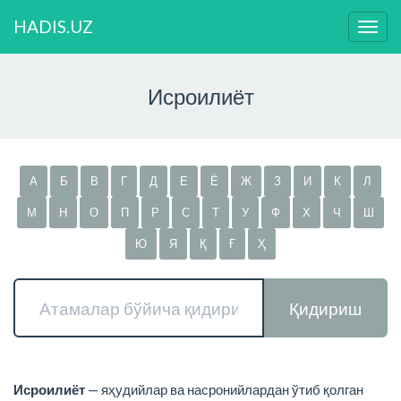
HADIS.UZ
Нави
ўзга
Исроилиёт
А
Б
В
Г
Д
Е
Ё
Ж
З
И
К
Л
М
Н
О
П
Р
С
Т
У
Ф
Х
Ч
Ш
Ю
Я
Қ
Ғ
Ҳ
Қидириш
Исроилиёт
— яҳудийлар ва насронийлардан ўтиб қолган