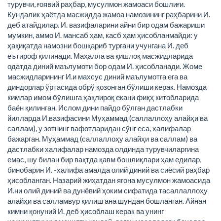
турувчи, ғоявий раҳбар, мусулмон жамоаси бошлиғи.
Кундалик ҳаётда масжидда жамоа намозининг раҳбарини И.
деб атайдилар. И. вазифаларини айни бир одам бажариши
мумкин, аммо И. мансаб ҳам, касб ҳам ҳисобланмайди: у
ҳақиқатда намозни бошқариб тургани учунгана И. деб
еътироф қилинади. Маҳалла ва қишлоқ масжидларида
одатда диний маълумоти бор одам И. ҳисобланади. Жоме
масжидларининг И.и махсус диний маълумотга ега ва
диндорлар ўртасида обрў қозонган бўлиши керак. Намозда
кимлар имом бўлишга ҳақлироқ екани фиқҳ китобларида
баён қилинган. Ислом дини пайдо бўлган дастлабки
йилларда И.вазифасини Муҳаммад (саллаллоҳу алайҳи ва
саллам), у зотнинг вафотларидан сўнг еса, халифалар
бажарган. Муҳаммад (саллаллоҳу алайҳи ва саллам) ва
дастлабки халифалар намозда олдинда турувчиларгина
емас, шу билан бир вақтда қавм бошлиқлари ҳам едилар,
бинобарин И. -халифа амалда олий диний ва сиёсий раҳбар
ҳисобланган. Назарий жиҳатдан ягона мусулмон жамоасида
И.ни олий диний ва дунёвий ҳоким сифатида тасаллаллоҳу
алайҳи ва салламвур қилиш ана шундан бошланган. Айнан
кимни қонуний И. деб ҳисоблаш керак ва унинг