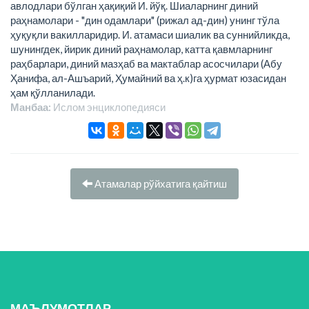
авлодлари бўлган ҳақиқий И. йўқ. Шиаларнинг диний
раҳнамолари - "дин одамлари" (рижал ад-дин) унинг тўла
ҳуқуқли вакилларидир. И. атамаси шиалик ва суннийликда,
шунингдек, йирик диний раҳнамолар, катта қавмларнинг
раҳбарлари, диний мазҳаб ва мактаблар асосчилари (Абу
Ҳанифа, ал-Ашъарий, Ҳумайний ва ҳ.к)га ҳурмат юзасидан
ҳам қўлланилади.
Манбаа:
Ислом энциклопeдияси
Атамалар рўйхатига қайтиш
МАЪЛУМОТЛАР