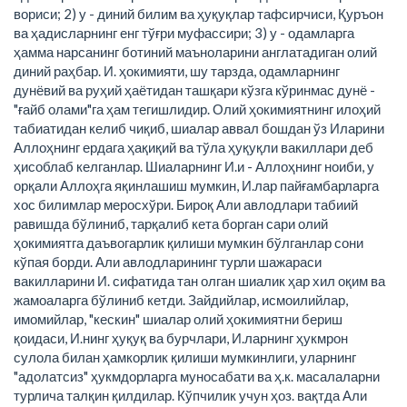
вориси; 2) у - диний билим ва ҳуқуқлар тафсирчиси, Қуръон
ва ҳадисларнинг енг тўғри муфассири; 3) у - одамларга
ҳамма нарсанинг ботиний маъноларини англатадиган олий
диний раҳбар. И. ҳокимияти, шу тарзда, одамларнинг
дунёвий ва руҳий ҳаётидан ташқари кўзга кўринмас дунё -
"ғайб олами"га ҳам тегишлидир. Олий ҳокимиятнинг илоҳий
табиатидан келиб чиқиб, шиалар аввал бошдан ўз Иларини
Аллоҳнинг ердага ҳақиқий ва тўла ҳуқуқли вакиллари деб
ҳисоблаб келганлар. Шиаларнинг И.и - Аллоҳнинг ноиби, у
орқали Аллоҳга яқинлашиш мумкин, И.лар пайғамбарларга
хос билимлар меросхўри. Бироқ Али авлодлари табиий
равишда бўлиниб, тарқалиб кета борган сари олий
ҳокимиятга даъвогарлик қилиши мумкин бўлганлар сони
кўпая борди. Али авлодларининг турли шажараси
вакилларини И. сифатида тан олган шиалик ҳар хил оқим ва
жамоаларга бўлиниб кетди. Зайдийлар, исмоилийлар,
имомийлар, "кескин" шиалар олий ҳокимиятни бериш
қоидаси, И.нинг ҳуқуқ ва бурчлари, И.ларнинг ҳукмрон
сулола билан ҳамкорлик қилиши мумкинлиги, уларнинг
"адолатсиз" ҳукмдорларга муносабати ва ҳ.к. масалаларни
турлича талқин қилдилар. Кўпчилик учун ҳоз. вақтда Али