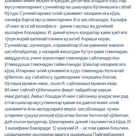
ҳокимиятининг моҳияти қандай, деган масаладаги баҳслар
мусулмонларнинг суннийлар ва шиаларга бўлинишига сабаб
бўлди. Суннийларнинг олий ҳокимият назариясига кўра,
халифа барча мусулмонларнинг И.и ҳисобланади. Халифа
-И.нинг асосий вазифаси - динни сақлаш ва дунёвий
ишларни бошқариш. И. диний қонун-қоидалар қавм ҳаётига
тўғри жорий қилинаётганини кузатиб бориши керак.
Суннийлар, шунингдек, хорижийлар И.ни қавмнинг вакили
ҳисоблайдилар, у назарий жиҳатдан бутун қавм томонидан,
амадда еса, унинг вакиллари томонидан сайланади ёки
ўтмишдоши томонидан тайинланади. Шиалар назариясига
кўра, Иларнинг олий ҳокимияти худо томонидан белгилаб
қўйилган, шу сабабли у одамларнинг хоҳишига боғлиқ
бўлиши мумкин емас, яъни И. сайланиши мумкин емас
(И.нинг сайлаб қўйилишига фақат зайдийлар қарши
емасдилар). Аввал бошдан И.нинг сайланиш қоидасини рад
етган шиалар мусулмонлар қавми ва давлатининг олий
ҳокимияти Али авлодларига мерос ҳисобланади, чунки
уларнинг ҳуқуқи илоҳий кўрсатма билан белгилаб қўйилган,
деб еълон қилдилар. Шиаларнинг диний таълимотига кўра, И.
3 вазифани бажаради: 1) қонуний И. - ислом қавми бошлиғи,
одамларнинг ишларини амалга оширишда Пайғамбарнинг