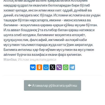
Аллоҳ илми абадий ва кенг қамровлилиги Аллоҳнинг
нақадар қудратли еканлиги белгиларидан бири бўлиб
хизмат қилади, инсон илми икки хил: оддий, дунёвий ва
диний, еътиқодига мос бўлади. Исломни исломгача ва ундан
ташқари бўлган нарсаларга, имонни - имонсизликка ва
билимни - жоҳилликка қарама-қарши қўйиш муҳим бўлган.
И.га аввал бошданоқ ўта еътибор билан қараш натижаси
шунга олиб келдики, билимнинг моҳиятига илоҳиёт,
ҳуқуқшунослик, фалсафий, ижтимоий-ахлоқий каби
мусулмон таълимотларида жуда катта ўрин ажратилди.
Билимга интилиш ҳар бир мўмин мусулмон ва мусулмон
аёлнинг бурчи ва вазифаси екани фарз қилинган.
Манбаа:
Ислом энциклопeдияси
Атамалар рўйхатига қайтиш