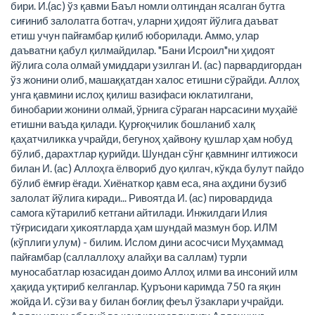
бири. И.(ас) ўз қавми Баъл номли олтиндан ясалган бутга
сиғиниб залолатга ботгач, уларни ҳидоят йўлига даъват
етиш учун пайғамбар қилиб юборилади. Аммо, улар
даъватни қабул қилмайдилар. "Бани Исроил"ни ҳидоят
йўлига сола олмай умиддари узилган И. (ас) парвардигордан
ўз жонини олиб, машаққатдан халос етишни сўрайди. Аллоҳ
унга қавмини ислоҳ қилиш вазифаси юклатилгани,
бинобарии жонини олмай, ўрнига сўраган нарсасини муҳайё
етишни ваъда қилади. Қурғоқчилик бошланиб халқ
қаҳатчиликка учрайди, бегуноҳ ҳайвону қушлар ҳам нобуд
бўлиб, дарахтлар қурийди. Шундан сўнг қавмнинг илтижоси
билан И. (ас) Аллоҳга ёлвориб дуо қилгач, кўкда булут пайдо
бўлиб ёмғир ёғади. Хиёнаткор қавм еса, яна аҳдини бузиб
залолат йўлига киради... Ривоятда И. (ас) пировардида
самога кўтарилиб кетгани айтилади. Инжилдаги Илия
тўғрисидаги ҳикоятларда ҳам шундай мазмун бор. ИЛМ
(кўплиги улум) - билим. Ислом дини асосчиси Муҳаммад
пайғамбар (саллаллоҳу алайҳи ва саллам) турли
муносабатлар юзасидан доимо Аллоҳ илми ва инсоний илм
ҳақида уқтириб келганлар. Қуръони каримда 750 га яқин
жойда И. сўзи ва у билан боғлиқ феъл ўзаклари учрайди.