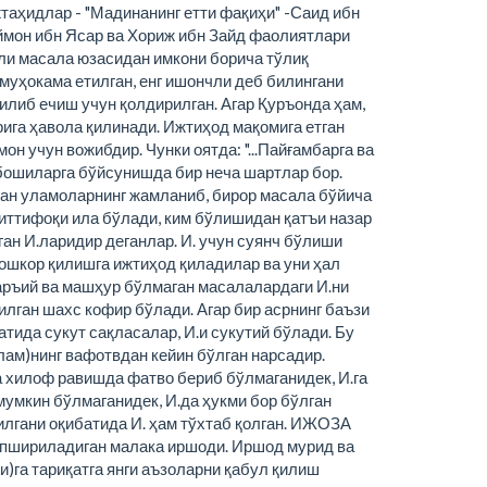
таҳидлар - "Мадинанинг етти фақиҳи" -Саид ибн
ймон ибн Ясар ва Хориж ибн Зайд фаолиятлари
ли масала юзасидан имкони борича тўлиқ
уҳокама етилган, енг ишончли деб билингани
қилиб ечиш учун қолдирилган. Агар Қуръонда ҳам,
ига ҳавола қилинади. Ижтиҳод мақомига етган
 учун вожибдир. Чунки оятда: "...Пайғамбарга ва
шбошиларга бўйсунишда бир неча шартлар бор.
тган уламоларнинг жамланиб, бирор масала бўйича
иттифоқи ила бўлади, ким бўлишидан қатъи назар
ган И.ларидир деганлар. И. учун суянч бўлиши
 ошкор қилишга ижтиҳод қиладилар ва уни ҳал
Фаръий ва машҳур бўлмаган масалалардаги И.ни
илган шахс кофир бўлади. Агар бир асрнинг баъзи
ида сукут сақласалар, И.и сукутий бўлади. Бу
лам)нинг вафотвдан кейин бўлган нарсадир.
а хилоф равишда фатво бериб бўлмаганидек, И.га
умкин бўлмаганидек, И.да ҳукми бор бўлган
илгани оқибатида И. ҳам тўхтаб қолган. ИЖОЗА
н топшириладиган малака иршоди. Иршод мурид ва
)га тариқатга янги аъзоларни қабул қилиш