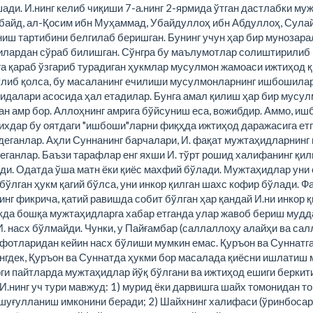
ди. И.нинг келиб чиқиши 7-а.нинг 2-ярмида ўтган дастлабки муж
 Убайд, ал-Қосим ибн Муҳаммад, Убайдуллоҳ ибн Абдуллоҳ, Сула
иш тартибини белгилаб беришган. Бунинг учун ҳар бир мунозара
илардан сўраб билишган. Сўнгра бу маълумотлар солиштирилиб м
тга қараб ўзгариб турадиган ҳукмлар мусулмон жамоаси ижтиҳод 
ўлиб қолса, бу масаланинг ечилиши мусулмонларнинг ишбошилар
алари асосида ҳал етадилар. Бунга амал қилиш ҳар бир мусулмон
ган амр бор. Аллоҳнинг амрига бўйсуниш еса, вожибдир. Аммо, и
ақихдар бу оятдаги "ишбоши"ларни фиқҳда ижтиҳод даражасига е
еганлар. Аҳли Суннанинг барчалари, И. фақат мужтаҳидларнинг 
еганлар. Баъзи тарафлар енг яхши И. тўрт рошид халифанинг қил
лади. Одатда ўша матн ёки қиёс махфий бўлади. Мужтаҳидлар уни
бўлган ҳукм қагий бўлса, уни инкор қилган шахс кофир бўлади. 
г фикрича, қатий равишда собит бўлган ҳар қандай И.ни инкор қ
кда бошқа мужтаҳидларга хабар етганда улар жавоб бериш муддат
. насх бўлмайди. Чунки, у Пайғамбар (саллаллоҳу алайҳи ва сал
фотларидан кейин насх бўлиши мумкин емас. Қуръон ва Суннатг
гдек, Қуръон ва Суннатда ҳукми бор масалада қиёсни ишлатиш м
и пайтларда мужтаҳидлар йўқ бўлгани ва ижтиҳод ешиги беркит
ча. И.нинг уч тури мавжуд: 1) мурид ёки дарвишга шайх томонида
уғулланиш имконини беради; 2) Шайхнинг халифаси (ўринбосари