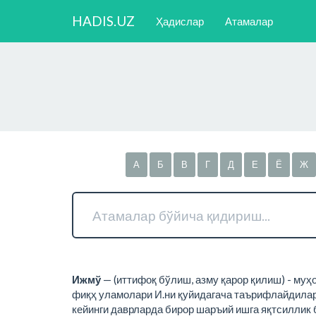
HADIS.UZ
Ҳадислар
Атамалар
А
Б
В
Г
Д
Е
Ё
Ж
Ижмў
— (иттифоқ бўлиш, азму қарор қилиш) - му
фиқҳ уламолари И.ни қуйидагача таърифлайдилар
кейинги даврларда бирор шаръий ишга яқтсиллик 