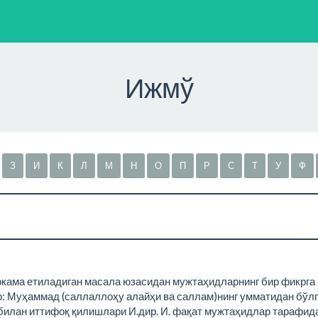
Ижмў
З
И
К
Л
М
Н
О
П
Р
С
Т
У
Ф
ҳокама етиладиган масала юзасидан мужтаҳидларнинг бир фикрга
: Муҳаммад (саллаллоҳу алайҳи ва саллам)нинг умматидан бўлг
билан иттифоқ қилишлари И.дир. И. фақат мужтаҳидлар тарафида