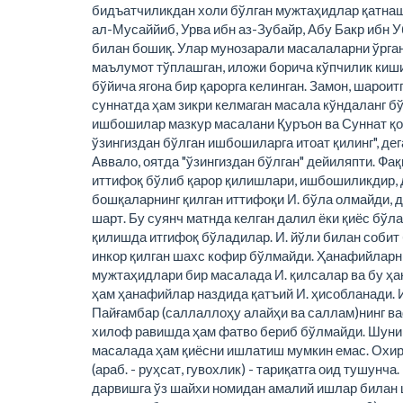
бидъатчиликдан холи бўлган мужтаҳидлар қатнаша
ал-Мусаййиб, Урва ибн аз-Зубайр, Абу Бакр ибн
билан бошиқ. Улар мунозарали масалаларни ўрган
маълумот тўплашган, иложи борича кўпчилик киш
бўйича ягона бир қарорга келинган. Замон, шарои
суннатда ҳам зикри келмаган масала кўндаланг б
ишбошилар мазкур масалани Қуръон ва Суннат қоид
ўзингиздан бўлган ишбошиларга итоат қилинг", де
Аввало, оятда "ўзингиздан бўлган" дейиляпти. Ф
иттифоқ бўлиб қарор қилишлари, ишбошиликдир, д
бошқаларнинг қилган иттифоқи И. бўла олмайди, д
шарт. Бу суянч матнда келган далил ёки қиёс бў
қилишда итгифоқ бўладилар. И. йўли билан собит 
инкор қилган шахс кофир бўлмайди. Ҳанафийларнин
мужтаҳидлари бир масалада И. қилсалар ва бу ҳа
ҳам ҳанафийлар наздида қатъий И. ҳисобланади. И
Пайғамбар (саллаллоҳу алайҳи ва саллам)нинг ва
хилоф равишда ҳам фатво бериб бўлмайди. Шунин
масалада ҳам қиёсни ишлатиш мумкин емас. Охирг
(араб. - руҳсат, гувохлик) - тариқатга оид тушун
дарвишга ўз шайхи номидан амалий ишлар билан ш