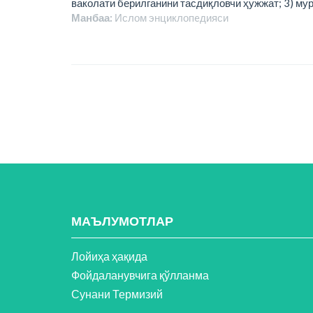
ваколати берилганини тасдиқловчи ҳужжат; 3) му
Манбаа:
Ислом энциклопeдияси
МАЪЛУМОТЛАР
Лойиҳа ҳақида
Фойдаланувчига қўлланма
Сунани Термизий