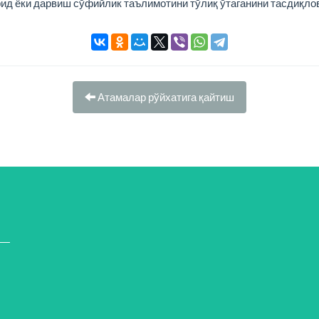
рид ёки дарвиш сўфийлик таълимотини тўлиқ ўтаганини тасдиқло
Атамалар рўйхатига қайтиш