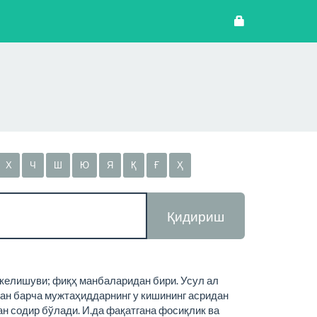
Х
Ч
Ш
Ю
Я
Қ
Ғ
Ҳ
Қидириш
 келишуви; фиқҳ манбаларидан бири. Усул ал
ан барча мужтаҳиддарнинг у кишининг асридан
н содир бўлади. И.да фақатгана фосиқлик ва