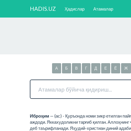
HADIS.UZ
Ҳадислар
Атамалар
А
Б
В
Г
Д
Е
Ё
Ж
Иброҳим
— (ас) - Қуръонда номи зикр етилган па
аждоди. Яккахудоликни тарғиб қилган. Аллоҳнинг ч
деб таърифланади. Яҳудий-христиан диний адабиё