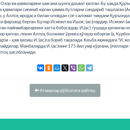
 Озор ва қавмларини ҳам ана шунга даъват қилган. Бу ҳакда Қуръ
а қавмлари сиғиниб юрган ҳамма бутларни синдириб ташлаган (А
, у Аллоҳ иродаси билан оловдан соғ-саломат чиққани Қуръонда 
ки фарзанд берган. Булар Исмоил ва Ишок; (ас)лардир. Исмоил (
ўтган пайғамбарларнинг катта бобосвдир. И.(ас) тушида қилинган 
рор қилган, лекин Аллоҳ боланинг ўрнига қўчқор юборган (қ. Кур
зи - ҳаж қилиш И. (ас)га бориб тақалади. Каъба яқинидаги "И. жо
ғлайдилар. Манбаларда И. (ас)нинг 175 йил умр кўргани, ўғиллар
атгоҳ ҳисобланади.
Атамалар рўйхатига қайтиш