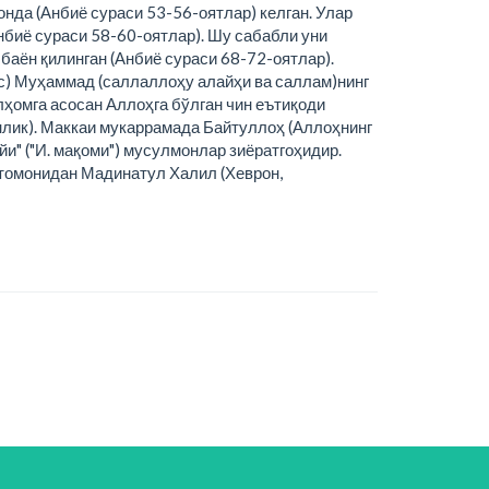
онда (Анбиё сураси 53-56-оятлар) келган. Улар
нбиё сураси 58-60-оятлар). Шу сабабли уни
баён қилинган (Анбиё сураси 68-72-оятлар).
ас) Муҳаммад (саллаллоҳу алайҳи ва саллам)нинг
илҳомга асосан Аллоҳга бўлган чин еътиқоди
бонлик). Маккаи мукаррамада Байтуллоҳ (Аллоҳнинг
йи" ("И. мақоми") мусулмонлар зиёратгоҳидир.
и томонидан Мадинатул Халил (Хеврон,