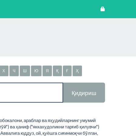
Х
Ч
Ш
Ю
Я
Қ
Ғ
Ҳ
Қидириш
 бобокалони, араблар ва яҳудийларнинг умумий
гўй") ва ҳаниф ("яккахудоликни тарғиб қилувчи")
ввалига юддуз, ой, қуёшга сиғинмоқчи бўлган,