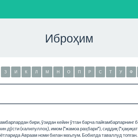
Иброҳим
З
И
К
Л
М
Н
О
П
Р
С
Т
У
Ф
йғамбарлардан бири, ўзидан кейин ўтган барча пайғамбарларнинг
ин дўсти (халилуллоҳ), имом ("жамоа раҳбари"), сиддиқ ("ҳақиқат
тларида Авраам номи билан маълум. Бобилда таваллуд топган. А