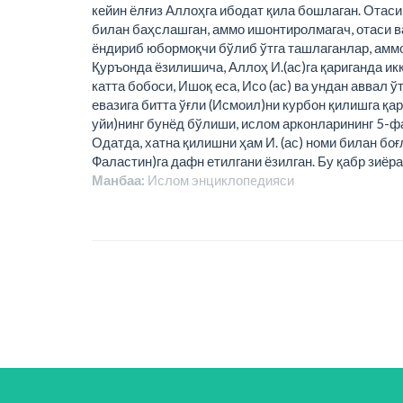
кейин ёлғиз Аллоҳга ибодат қила бошлаган. Отаси
билан баҳслашган, аммо ишонтиролмагач, отаси в
ёндириб юбормоқчи бўлиб ўтга ташлаганлар, аммо
Қуръонда ёзилишича, Аллоҳ И.(ас)га қариганда ик
катта бобоси, Ишоқ еса, Исо (ас) ва ундан аввал 
евазига битта ўғли (Исмоил)ни курбон қилишга қа
уйи)нинг бунёд бўлиши, ислом арконларининг 5-фар
Одатда, хатна қилишни ҳам И. (ас) номи билан бо
Фаластин)га дафн етилгани ёзилган. Бу қабр зиёр
Манбаа:
Ислом энциклопeдияси