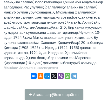
алайҳи ва саллам) бобо калонлари Ҳошим ибн Абдуманноф
авлодлари; Расулуллоҳ (саллаллоҳу алайҳи ва саллам)
мансуб бўлган уруғ-хонадон. Ҳ. Муҳаммад (саллаллоҳу
алайҳи ва саллам) ҳаётларида, ул зот вафотидан сўнг еса
араб-мусулмон тарихида муҳим рол ўйнаган (қ. Аҳли байт,
шариф, саййид, ал-Алавия, хўжа). 2) Ҳ. бир қанча мусулмон
ҳукмдорлари сулоласини шакллантирганлар. Чунончи, 10-
а.дан 1924 й.гача Макка шарифлари, унинг ҳокимлари. Бу
сулола вакшшари (ал-Ҳавошим-Ҳошимийлар) 20-а. бошида
Ҳижозда (1908-1925) ва Ироқда (1921-1958) давлатни
идора етишган, 1921 й.дан Иордания Ҳошимийлар
қироллигида, Ҳ.нинг бошқа бир тармоғи еса Марокаш
Қироллигида (10-а.дан) ҳокимиятни бошқариб келмоқда.
Манбаа:
Ислом энциклопeдияси
Атамалар рўйхатига қайтиш