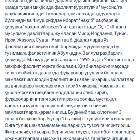
белгиланади ва вилоят даражасида ишлайдиган "масъул"
ҳамда туман миқёсида фаолият кўрсатувчи "мусоид"га
раҳбарлик қилади. Туманлар ҳам алоҳида ҳудудларга
бўлинади ва 4 мушрифдан иборат "нақиб" раҳбарлик
қилувчи "маҳаллий жиҳоз"ни ташкил етади. "Ҳ. т." кўпгана
мусулмон давлатлари, жумладан Миср, Иордания, Тунис,
Ироқ, Жазоир, Судан, Яман ва б. давлатларда ўз
фаолиятини яширин олиб бормоқда. Бугунги кунда бу
тузилмага фаластинлик Абулқадим Заллум раҳбарлик
қилмоқда. Мазкур диний ташкилот 1992 й.дан Ўзбекистонда
махфий фаолият юрита бошлади. Ҳизбчиларнинг мақсади:
тинч, осойишта давлатда фуқаролар урушини бошлаш,
мамлакат иқтисодий фаолиятини издан чиқариш, миллатлар
ва динлараро низоларни келтириб чиқариш, мамлакатга
қурол-яроғ ва гиёҳванд моддаларни олиб кириб,
фуқароларнинг тинч ҳаётига рахна солиш, мустақил
давлатни курол-яроғ ишлаб чиқарувчи хорижий
мамлакатларга қарам қилиш. Бу диний ташкилотнинг 3
кураш босқичи бор. Булар 1) тасқиф - тушунтириш ишлари.
Онга тўлиқ шаклланмаган ёшларни ўз тузоғига илинтириш.
Фикри заиф, таъсирга берилувчан ҳуқуқ-тартибот органлари,
ҳокимиятлардаги масъул шахсларни ўз тарафига оғдириш;