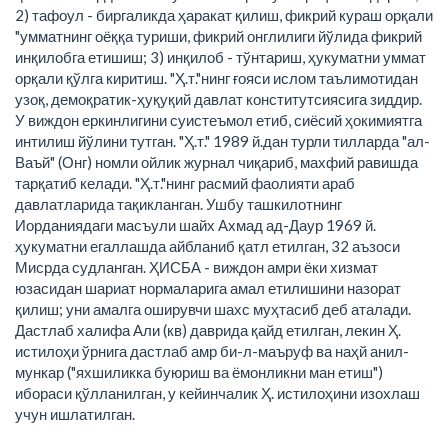
2) тафоул - биргаликда ҳаракат қилиш, фикрий кураш орқали
"умматнинг оёққа туриши, фикрий онглилиги йўлида фикрий
инқилобга етишиш; 3) инқилоб - тўнтариш, ҳукуматни уммат
орқали қўлга киритиш. "Ҳ.т."нинг ғояси ислом таълимотидан
узоқ, демоқратик-ҳуқуқий давлат конститутсиясига зиддир.
У виждон еркинлигини суистеъмол етиб, сиёсий ҳокимиятга
интилиш йўлини тутган. "Ҳ.т." 1989 й.дан турли тилларда "ал-
Ваъй" (Онг) номли ойлик журнал чиқариб, махфий равишда
тарқатиб келади. "Ҳ.т."нинг расмий фаолияти араб
давлатларида тақикланган. Ушбу ташкилотнинг
Иорданиядаги масъули шайх Ахмад ад-Даур 1969 й.
ҳукуматни егаллашда айбланиб қатл етилган, 32 аъзоси
Мисрда судланган. ҲИСБА - виждон амри ёки хизмат
юзасидан шариат нормаларига амал етилишини назорат
қилиш; уни амалга оширувчи шахс муҳтасиб деб аталади.
Дастлаб халифа Али (кв) даврида қайд етилган, лекин Ҳ.
истилоҳи ўрнига дастлаб амр би-л-маъруф ва наҳй анил-
мункар ("яхшиликка буюриш ва ёмонликни ман етиш")
ибораси қўлланилган, у кейинчалик Ҳ. истилоҳини изохлаш
учун ишлатилган.