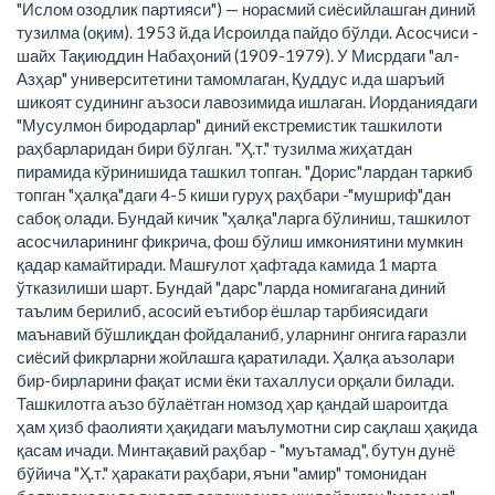
"Ислом озодлик партияси") — норасмий сиёсийлашган диний
тузилма (оқим). 1953 й.да Исроилда пайдо бўлди. Асосчиси -
шайх Тақиюддин Набаҳоний (1909-1979). У Мисрдаги "ал-
Азҳар" университетини тамомлаган, Қуддус и.да шаръий
шикоят судининг аъзоси лавозимида ишлаган. Иорданиядаги
"Мусулмон биродарлар" диний екстремистик ташкилоти
раҳбарларидан бири бўлган. "Ҳ.т." тузилма жиҳатдан
пирамида кўринишида ташкил топган. "Дорис"лардан таркиб
топган "ҳалқа"даги 4-5 киши гуруҳ раҳбари -"мушриф"дан
сабоқ олади. Бундай кичик "ҳалқа"ларга бўлиниш, ташкилот
асосчиларининг фикрича, фош бўлиш имкониятини мумкин
қадар камайтиради. Машғулот ҳафтада камида 1 марта
ўтказилиши шарт. Бундай "дарс"ларда номигагана диний
таълим берилиб, асосий еътибор ёшлар тарбиясидаги
маънавий бўшлиқдан фойдаланиб, уларнинг онгига ғаразли
сиёсий фикрларни жойлашга қаратилади. Ҳалқа аъзолари
бир-бирларини фақат исми ёки тахаллуси орқали билади.
Ташкилотга аъзо бўлаётган номзод ҳар қандай шароитда
ҳам ҳизб фаолияти ҳақидаги маълумотни сир сақлаш ҳақида
қасам ичади. Минтақавий раҳбар - "муътамад", бутун дунё
бўйича "Ҳ.т." ҳаракати раҳбари, яъни "амир" томонидан