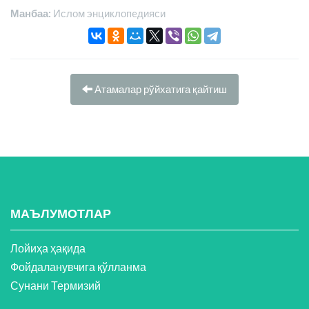
Манбаа:
Ислом энциклопeдияси
Атамалар рўйхатига қайтиш
МАЪЛУМОТЛАР
Лойиҳа ҳақида
Фойдаланувчига қўлланма
Сунани Термизий