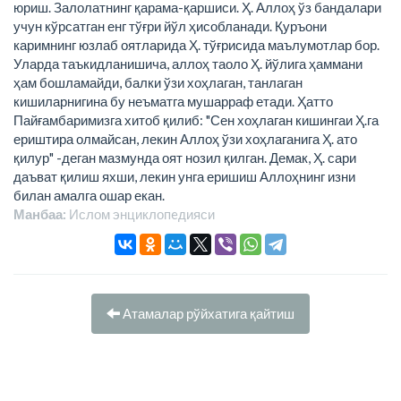
юриш. Залолатнинг қарама-қаршиси. Ҳ. Аллоҳ ўз бандалари
учун кўрсатган енг тўғри йўл ҳисобланади. Қуръони
каримнинг юзлаб оятларида Ҳ. тўғрисида маълумотлар бор.
Уларда таъкидланишича, аллоҳ таоло Ҳ. йўлига ҳаммани
ҳам бошламайди, балки ўзи хоҳлаган, танлаган
кишиларнигина бу неъматга мушарраф етади. Ҳатто
Пайғамбаримизга хитоб қилиб: "Сен хоҳлаган кишингаи Ҳ.га
ериштира олмайсан, лекин Аллоҳ ўзи хоҳлаганига Ҳ. ато
қилур" -деган мазмунда оят нозил қилган. Демак, Ҳ. сари
даъват қилиш яхши, лекин унга еришиш Аллоҳнинг изни
билан амалга ошар екан.
Манбаа:
Ислом энциклопeдияси
Атамалар рўйхатига қайтиш