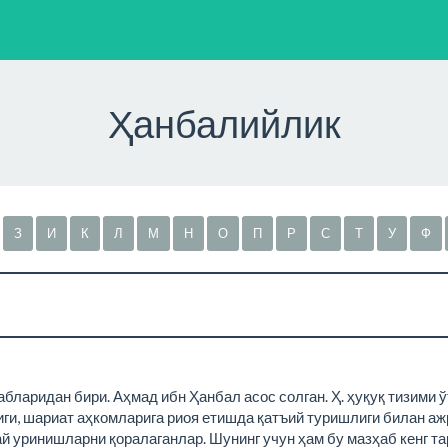
Ҳанбалийлик
З
И
К
Л
М
Н
О
П
Р
С
Т
У
Ф
ларидан бири. Аҳмад ибн Ҳанбал асос солган. Ҳ. ҳуқуқ тизими ўт
и, шариат аҳкомларига риоя етишда қатъий туришлиги билан аж
й уринишларни қоралаганлар. Шунинг учун ҳам бу мазҳаб кенг та