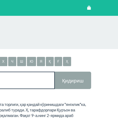
Х
Ч
Ш
Ю
Я
Қ
Ғ
Ҳ
Қидириш
а торлиги, ҳар қандай кўринишдаги "янгилик"ка,
ралиб туради. Ҳ. тарафдорлари Қуръон ва
рқалмаган. Фақат 9-а.нинг 2-ярмида араб