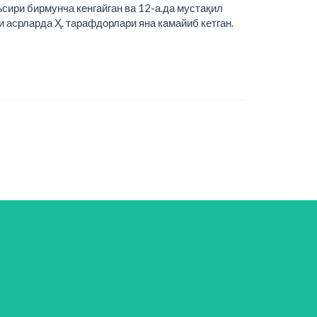
сири бирмунча кенгайган ва 12-а.да мустақил
ги асрларда Ҳ. тарафдорлари яна камайиб кетган.