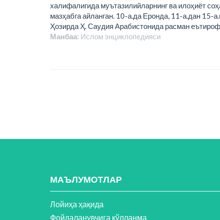
халифалигида муътазилийларнинг ва илоҳиёт соҳа
мазҳабга айланган. 10-а.да Еронда, 11-а.дан 15-а
Ҳозирда Ҳ. Саудия Арабистонида расман еътироф
Манбаа:
Ислом энциклопeдияси
МАЪЛУМОТЛАР
Лойиҳа ҳақида
Фойдаланувчига қўлланма