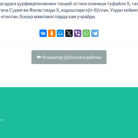
сидаги ҳурфикрлиликнинг таъқиб остига олиниши туфайли Ҳ. таъ
.гача Сурия ва Фаластинда Ҳ. издошлари кўп бўлган. Ундан кейин
 етилган, бошқа мамлакатларда кам учрайди.
Атамалар рўйхатига қайтиш