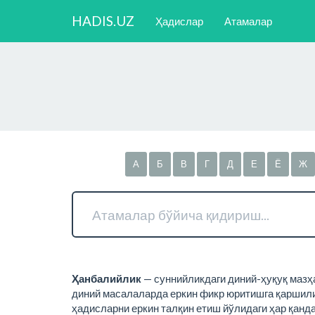
HADIS.UZ
Ҳадислар
Атамалар
А
Б
В
Г
Д
Е
Ё
Ж
Ҳанбалийлик
— суннийликдаги диний-ҳуқуқ мазҳаб
диний масалаларда еркин фикр юритишга қаршилиг
ҳадисларни еркин талқин етиш йўлидаги ҳар қанда