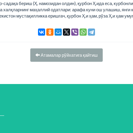
р-садақа бериш (Ҳ. намозидан олдин), қурбон Ҳ.ида еса, курбонл
да халқларнинг маҳаллий одатлари: арафа куни ош улашиш, янги к
бекистон мустақилликка еришгач, қурбон Ҳ.и ҳам, рўза Ҳ.и ҳам 
Атамалар рўйхатига қайтиш