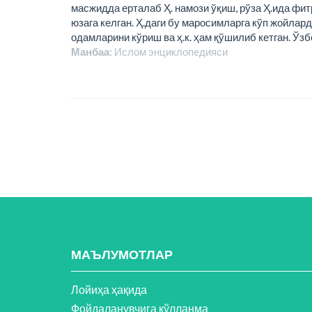
масжидда ерталаб Ҳ. намози ўқиш, рўза Ҳ.ида фит
юзага келган. Ҳ.даги бу маросимларга кўп жойлар
одамларини кўриш ва ҳ.к. ҳам қўшилиб кетган. Ўз
Манбаа:
Ислом энциклопeдияси
МАЪЛУМОТЛАР
Лойиҳа ҳақида
Фойдаланувчига қўлланма