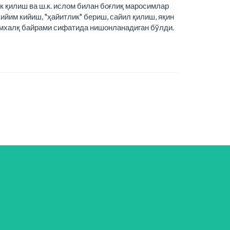
ик қилиш ва ш.к. ислом билан боғлиқ маросимлар
ийим кийиш, "ҳайитлик" бериш, сайил қилиш, яқин
умумхалқ байрами сифатида нишонланадиган бўлди.