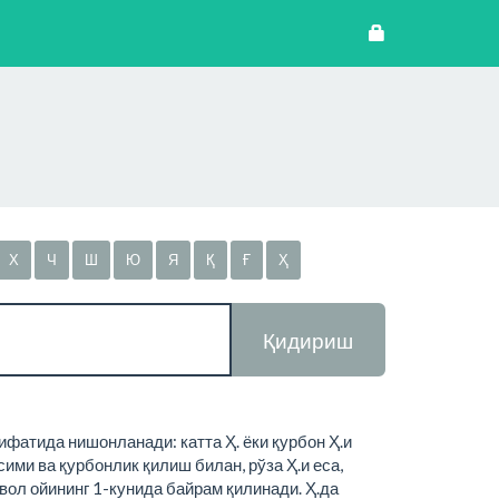
Х
Ч
Ш
Ю
Я
Қ
Ғ
Ҳ
Қидириш
ифатида нишонланади: катта Ҳ. ёки қурбон Ҳ.и
осими ва қурбонлик қилиш билан, рўза Ҳ.и еса,
ввол ойининг 1-кунида байрам қилинади. Ҳ.да