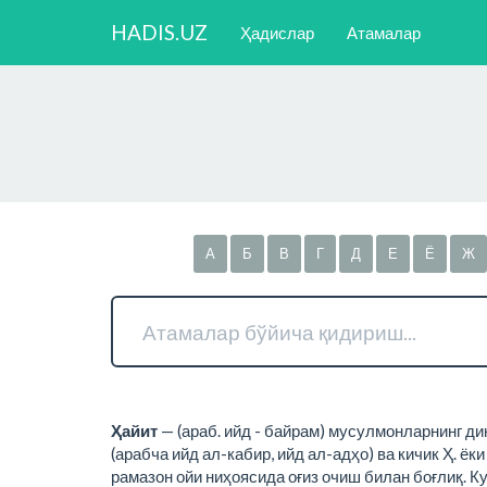
HADIS.UZ
Ҳадислар
Атамалар
А
Б
В
Г
Д
Е
Ё
Ж
Ҳайит
— (араб. ийд - байрам) мусулмонларнинг ди
(арабча ийд ал-кабир, ийд ал-адҳо) ва кичик Ҳ. ёк
рамазон ойи ниҳоясида оғиз очиш билан боғлиқ. Ку