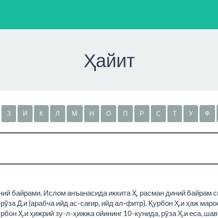
Ҳайит
З
И
К
Л
М
Н
О
П
Р
С
Т
У
Ф
ний байрами. Ислом анъанасида иккита Ҳ. расман диний байрам с
и рўза Д.и (арабча ийд ас-сағир, ийд ал-фитр). Қурбон Ҳ.и ҳаж мар
рбон Ҳ.и ҳижрий зу-л-ҳижжа ойининг 10-кунида, рўза Ҳ.и еса, ша