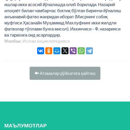
Манбаа:
Ислом энциклопeдияси
Атамалар рўйхатига қайтиш
МАЪЛУМОТЛАР