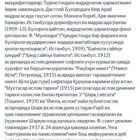
маърифатпарвар, Туркистондаги жадидчилик ҳаракатининг
йирик намояндаси. Дастлаб Бухородаги Мир Араб
мадрасасида таҳсил олган. Маккага бориб, Ҳаж амалини
бажарган. Истанбулда дорилфунун ва мадрасада ўқиган
(1909-13). Бухорога қайтгач, жадидчилик ҳаракатида фаол
қатнашган. Ф. "Мунозара" ("Ҳиндистонда бир фаранги ила
бухороли мударриснинг жадида мактаблари хусусинда
қилғон мунозараси"; Истанбул, 1909), "Баёноти сайёҳи
ҳиндий" ("Ҳинд сайёҳи баёноти"; Истанбул, 1912)
асарларида ислом динининг софлиги учун курашган ҳамда
хурофот ва бидъатни қоралаган. "Раҳбари нажот" ("Нажот
йўли"; Петроград, 1915) асарида миллат тараққиётининг
нажот йўли (дастури) сифатида Қуръони каримни кўрсатган.
"Мухтасар ислом тарихи" (1915) рисоласида ислом динининг
тарихи холислик билан ёритилган. У "Шарқ сиёсати"
(Тошкент, 1919) ва "Йиғла, ислом" каби публитсистик
асарларида Шарқ ва ислом дини устидан Ғарб ва
христианликнинг зўравонлик қилишини тасвирлаган ва
ўқувчининг Шарқни озод қилишга чақирган. Ф. совет режими
томонидан 1937 й. 24 апрелда қамоққа олинган. Унга
"пантуркизм ва панисломизм"нинг бош мафкурачиси деб