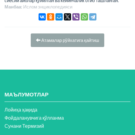
сиёсий айблар қўйилган ва кейинчалик отиб ташланган.
Манбаа:
Ислом энциклопeдияси
Атамалар рўйхатига қайтиш
МАЪЛУМОТЛАР
Лойиҳа ҳақида
Фойдаланувчига қўлланма
Сунани Термизий