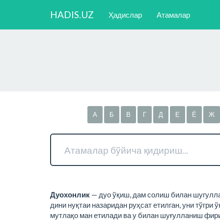
HADIS.UZ
Ҳадислар
Атамалар
А
Б
В
Г
Д
Е
Ё
Ж
Дуохонлик
— дуо ўқиш, дам солиш билан шугулл
дини нуқтаи назаридан руҳсат етилган, уни тўгри
мутлақо ман етилади ва у билан шуғулланиш фири