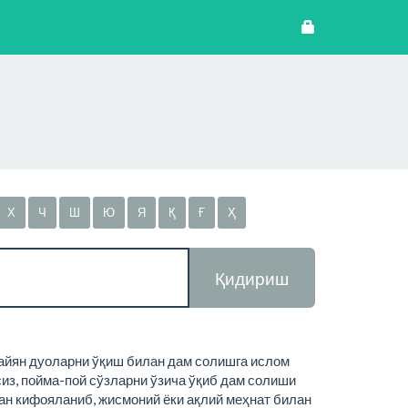
Х
Ч
Ш
Ю
Я
Қ
Ғ
Ҳ
Қидириш
айян дуоларни ўқиш билан дам солишга ислом
қсиз, пойма-пой сўзларни ўзича ўқиб дам солиши
лан кифояланиб, жисмоний ёки ақлий меҳнат билан