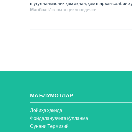
шуғулланмаслик ҳам ақлан, ҳам шаръан салбий ху
Манбаа:
Ислом энциклопeдияси
МАЪЛУМОТЛАР
Лойиҳа ҳақида
Фойдаланувчига қўлланма
Сунани Термизий