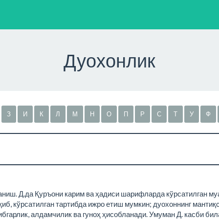
Дуохонлик
З
И
К
Л
М
Н
О
П
Р
С
Т
У
Ф
аниш. Д.да Қуръони карим ва ҳадиси шарифларда кўрсатилган му
 ўқиб, кўрсатилган тартибда ижро етиш мумкин; дуохоннинг манти
бгарлик, алдамчилик ва гуноҳ ҳисобланади. Умуман Д. касби би