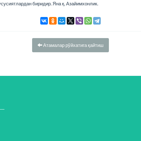
сусиятлардан биридир. Яна қ. Азайимхонлик.
Атамалар рўйхатига қайтиш