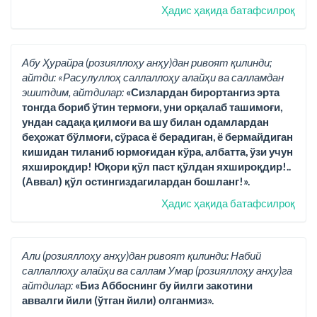
Ҳадис ҳақида батафсилроқ
Абу Ҳурайра (розияллоҳу анҳу)дан ривоят қилинди;
айтди: «Расулуллоҳ саллаллоҳу алайҳи ва салламдан
эшитдим, айтдилар:
«Сизлардан бирортангиз эрта
тонгда бориб ўтин термоғи, уни орқалаб ташимоғи,
ундан садақа қилмоғи ва шу билан одамлардан
беҳожат бўлмоғи, сўраса ё берадиган, ё бермайдиган
кишидан тиланиб юрмоғидан кўра, албатта, ўзи учун
яхшироқдир! Юқори қўл паст қўлдан яхшироқдир!..
(Аввал) қўл остингиздагилардан бошланг!».
Ҳадис ҳақида батафсилроқ
Али (розияллоҳу анҳу)дан ривоят қилинди: Набий
саллаллоҳу алайҳи ва саллам Умар (розияллоҳу анҳу)га
айтдилар:
«Биз Аббоснинг бу йилги закотини
аввалги йили (ўтган йили) олганмиз».