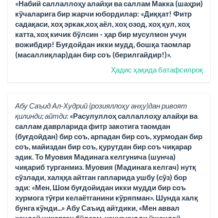
«Набий саллаллоҳу алайҳи ва саллам Макка (шаҳри)
кўчаларига бир жарчи юбордилар: «Диққат! Фитр
садақаси, хоҳ эркак,хоҳ аёл, хоҳ озод, хоҳ қул, хоҳ
катта, хоҳ кичик бўлсин - ҳар бир мусулмон учун
вожибдир! Буғдойдан икки мудд, бошқа таомлар
(масаллиқлар)дан бир соъ (берилгайдир!)».
Ҳадис ҳақида батафсилроқ
Абу Саъид Ал-Худрий (розияллоҳу анҳу)дан ривоят
қилинди; айтди:
«Расулуллоҳ саллаллоҳу алайҳи ва
саллам даврларида фитр закотига таомдан
(буғдойдан) бир соъ, арпадан бир соъ, хурмодан бир
соъ, майиздан бир соъ, қурутдан бир соъ чиқарар
эдик. То Муовия Мадинага келгунича (шунча)
чиқариб турганмиз. Муовия (Мадинага келгач) нутқ
сўзлади, халққа айтган гапларида ушбу (сўз) бор
эди: «Мен, Шом буғдойидан икки мудди бир соъ
хурмога тўғри келаётганини кўряпман». Шунда халқ
бунга кўнди...» Абу Саъид айтдики, «Мен аввал