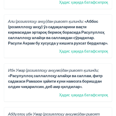
Ҳадис ҳақида батафсилроқ
Али (розияллоҳу анҳу)дан ривоят қилинди:
«Аббос
(розияллоҳу анҳу) ўз садақаларини вақти
кирмасидан эртароқ бермоқ борасида Расулуллоҳ
саллаллоҳу алайҳи ва салламдан сўрадилар.
Расули Акрам бу хусусда у кишига рухсат бердилар».
Ҳадис ҳақида батафсилроқ
Ибн Умар (розияллоҳу анҳумо)дан ривоят қилинди;
«Расулуллоҳ саллаллоҳу алайҳи ва саллам, фитр
садакаси Рамазон ҳайити куни намозга боришдан
олдин чиқарилсин, деб амр қилдилар».
Ҳадис ҳақида батафсилроқ
Абдуллоҳ ибн Умар (розияллоҳу анҳумо)дан ривоят