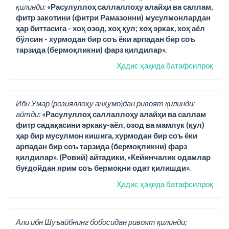
қилинди:
«Расулуллоҳ саллаллоҳу алайҳи ва саллам,
фитр закотини (фитри Рамазонни) мусулмонлардан
ҳар биттасига - хоҳ озод, хоҳ қул; хоҳ эркак, хоҳ аёл
бўлсин - хурмодан бир соъ ёки арпадан бир соъ
тарзида (бермоқликни) фарз қилдилар».
Ҳадис ҳақида батафсилроқ
Ибн Умар (розияллоҳу анҳумо)дан ривоят қилинди;
айтди:
«Расулуллоҳ саллаллоҳу алайҳи ва саллам
фитр садақасини эркаку-аёл, озод ва мамлук (қул)
ҳар бир мусулмон кишига, хурмодан бир соъ ёки
арпадан бир соъ тарзида (бермоқликни) фарз
қилдилар». (Ровий) айтадики, «Кейинчалик одамлар
буғдойдан ярим соъ бермоқни одат қилишди».
Ҳадис ҳақида батафсилроқ
Али ибн Шуъайбнинг бобосидан ривоят қилинди;