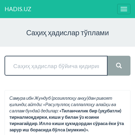
HADIS.UZ
Нави
ўзга
Саҳиҳ ҳадислар тўплами
Самура ибн Жундуб (розияллоҳу анҳу)дан ривоят
қилинди; айтди: «Расулуллоҳ саллаллоҳу алайҳи ва
саллам бундай дедилар:
«Тиланчилик бир (уқубатли)
тирналмоқдирки, киши у билан ўз юзини
тирнагайдир. Илло киши ҳукмдордан сўраса ёки ўта
зарур иш борасида бўлса (мумкин)».