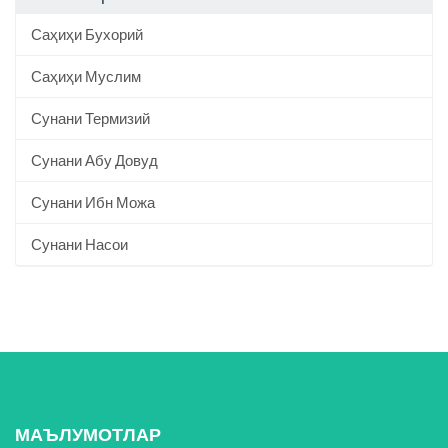
Саҳиҳи Бухорий
Саҳиҳи Муслим
Сунани Термизий
Сунани Абу Довуд
Сунани Ибн Можа
Сунани Насои
МАЪЛУМОТЛАР