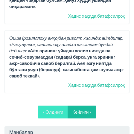
қандай чиқарган бўлсам, ҳануз худди ўшандай
чиқараман».
Ҳадис ҳақида батафсилроқ
Оиша (розияллоҳу анҳо)дан ривоят қилинди; айтдилар:
«Расулуллоҳ саллаллоҳу алайҳи ва саллам бундай
дедилар:
«Аёл эрининг уйидан холис ниятда ва
сочиб-совурмасдан (садақа) берса, унга эрининг
ажр-савобича савоб берилгай. Аёл эзгу ниятда
бўлгани учун (берилур); хазинабонга ҳам шунча ажр-
савоб теккай».
Ҳадис ҳақида батафсилроқ
« Олдинги
Кейинги »
Манбалар