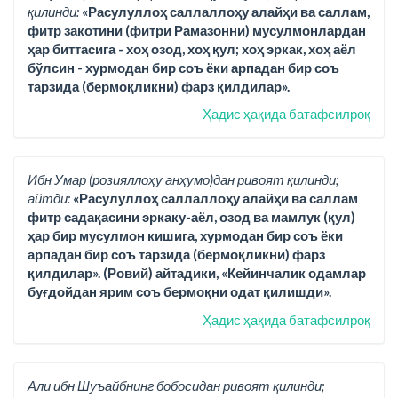
қилинди:
«Расулуллоҳ саллаллоҳу алайҳи ва саллам,
фитр закотини (фитри Рамазонни) мусулмонлардан
ҳар биттасига - хоҳ озод, хоҳ қул; хоҳ эркак, хоҳ аёл
бўлсин - хурмодан бир соъ ёки арпадан бир соъ
тарзида (бермоқликни) фарз қилдилар».
Ҳадис ҳақида батафсилроқ
Ибн Умар (розияллоҳу анҳумо)дан ривоят қилинди;
айтди:
«Расулуллоҳ саллаллоҳу алайҳи ва саллам
фитр садақасини эркаку-аёл, озод ва мамлук (қул)
ҳар бир мусулмон кишига, хурмодан бир соъ ёки
арпадан бир соъ тарзида (бермоқликни) фарз
қилдилар». (Ровий) айтадики, «Кейинчалик одамлар
буғдойдан ярим соъ бермоқни одат қилишди».
Ҳадис ҳақида батафсилроқ
Али ибн Шуъайбнинг бобосидан ривоят қилинди;