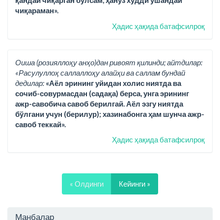
қандай чиқарган бўлсам, ҳануз худди ўшандай
чиқараман».
Ҳадис ҳақида батафсилроқ
Оиша (розияллоҳу анҳо)дан ривоят қилинди; айтдилар:
«Расулуллоҳ саллаллоҳу алайҳи ва саллам бундай
дедилар:
«Аёл эрининг уйидан холис ниятда ва
сочиб-совурмасдан (садақа) берса, унга эрининг
ажр-савобича савоб берилгай. Аёл эзгу ниятда
бўлгани учун (берилур); хазинабонга ҳам шунча ажр-
савоб теккай».
Ҳадис ҳақида батафсилроқ
« Олдинги
Кейинги »
Манбалар