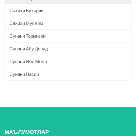
Саҳиҳи Бухорий
Саҳиҳи Муслим
Сунани Термизий
Сунани Абу Довуд
Сунани Ибн Можа
Сунани Насои
МАЪЛУМОТЛАР