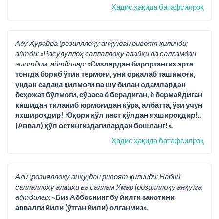
Ҳадис ҳақида батафсилроқ
Абу Ҳурайра (розияллоҳу анҳу)дан ривоят қилинди;
айтди: «Расулуллоҳ саллаллоҳу алайҳи ва салламдан
эшитдим, айтдилар:
«Сизлардан бирортангиз эрта
тонгда бориб ўтин термоғи, уни орқалаб ташимоғи,
ундан садақа қилмоғи ва шу билан одамлардан
беҳожат бўлмоғи, сўраса ё берадиган, ё бермайдиган
кишидан тиланиб юрмоғидан кўра, албатта, ўзи учун
яхшироқдир! Юқори қўл паст қўлдан яхшироқдир!..
(Аввал) қўл остингиздагилардан бошланг!».
Ҳадис ҳақида батафсилроқ
Али (розияллоҳу анҳу)дан ривоят қилинди: Набий
саллаллоҳу алайҳи ва саллам Умар (розияллоҳу анҳу)га
айтдилар:
«Биз Аббоснинг бу йилги закотини
аввалги йили (ўтган йили) олганмиз».