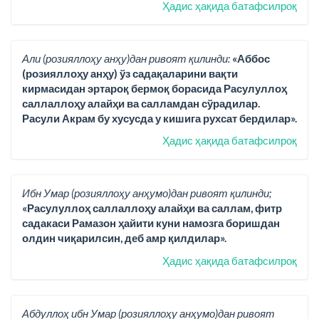
Ҳадис ҳақида батафсилроқ
Али (розияллоҳу анҳу)дан ривоят қилинди:
«Аббос
(розияллоҳу анҳу) ўз садақаларини вақти
кирмасидан эртароқ бермоқ борасида Расулуллоҳ
саллаллоҳу алайҳи ва салламдан сўрадилар.
Расули Акрам бу хусусда у кишига рухсат бердилар».
Ҳадис ҳақида батафсилроқ
Ибн Умар (розияллоҳу анҳумо)дан ривоят қилинди;
«Расулуллоҳ саллаллоҳу алайҳи ва саллам, фитр
садакаси Рамазон ҳайити куни намозга боришдан
олдин чиқарилсин, деб амр қилдилар».
Ҳадис ҳақида батафсилроқ
Абдуллоҳ ибн Умар (розияллоҳу анҳумо)дан ривоят