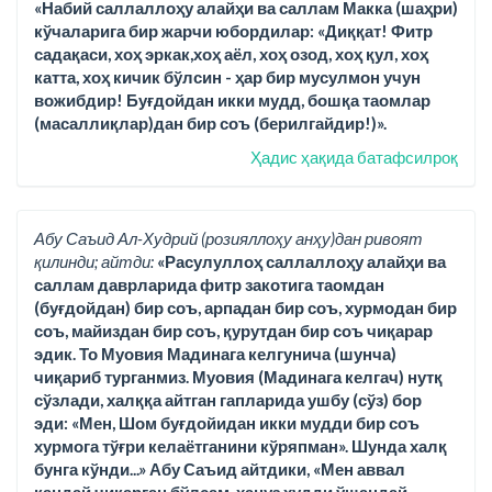
«Набий саллаллоҳу алайҳи ва саллам Макка (шаҳри)
кўчаларига бир жарчи юбордилар: «Диққат! Фитр
садақаси, хоҳ эркак,хоҳ аёл, хоҳ озод, хоҳ қул, хоҳ
катта, хоҳ кичик бўлсин - ҳар бир мусулмон учун
вожибдир! Буғдойдан икки мудд, бошқа таомлар
(масаллиқлар)дан бир соъ (берилгайдир!)».
Ҳадис ҳақида батафсилроқ
Абу Саъид Ал-Худрий (розияллоҳу анҳу)дан ривоят
қилинди; айтди:
«Расулуллоҳ саллаллоҳу алайҳи ва
саллам даврларида фитр закотига таомдан
(буғдойдан) бир соъ, арпадан бир соъ, хурмодан бир
соъ, майиздан бир соъ, қурутдан бир соъ чиқарар
эдик. То Муовия Мадинага келгунича (шунча)
чиқариб турганмиз. Муовия (Мадинага келгач) нутқ
сўзлади, халққа айтган гапларида ушбу (сўз) бор
эди: «Мен, Шом буғдойидан икки мудди бир соъ
хурмога тўғри келаётганини кўряпман». Шунда халқ
бунга кўнди...» Абу Саъид айтдики, «Мен аввал