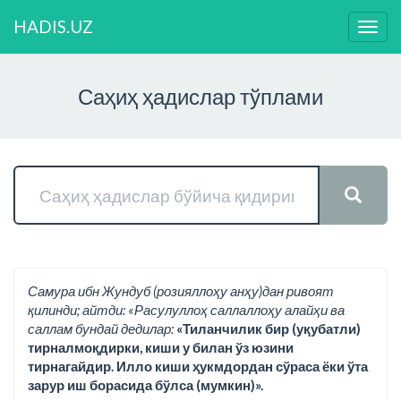
HADIS.UZ
Нави
ўзга
Саҳиҳ ҳадислар тўплами
Самура ибн Жундуб (розияллоҳу анҳу)дан ривоят
қилинди; айтди: «Расулуллоҳ саллаллоҳу алайҳи ва
саллам бундай дедилар:
«Тиланчилик бир (уқубатли)
тирналмоқдирки, киши у билан ўз юзини
тирнагайдир. Илло киши ҳукмдордан сўраса ёки ўта
зарур иш борасида бўлса (мумкин)».