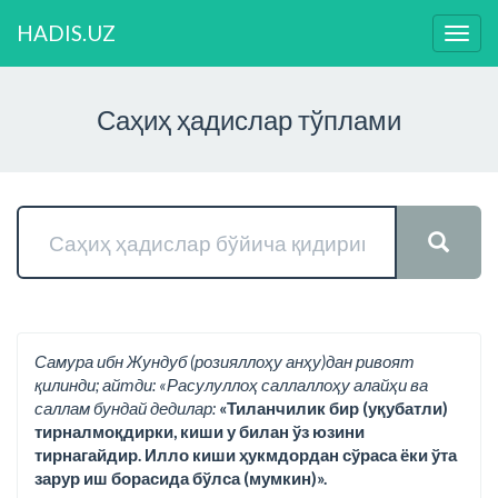
HADIS.UZ
Нави
ўзга
Саҳиҳ ҳадислар тўплами
Самура ибн Жундуб (розияллоҳу анҳу)дан ривоят
қилинди; айтди: «Расулуллоҳ саллаллоҳу алайҳи ва
саллам бундай дедилар:
«Тиланчилик бир (уқубатли)
тирналмоқдирки, киши у билан ўз юзини
тирнагайдир. Илло киши ҳукмдордан сўраса ёки ўта
зарур иш борасида бўлса (мумкин)».