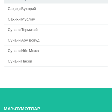
Саҳиҳи Бухорий
Саҳиҳи Муслим
Сунани Термизий
Сунани Абу Довуд
Сунани Ибн Можа
Сунани Насои
МАЪЛУМОТЛАР