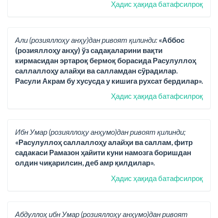
Ҳадис ҳақида батафсилроқ
Али (розияллоҳу анҳу)дан ривоят қилинди:
«Аббос
(розияллоҳу анҳу) ўз садақаларини вақти
кирмасидан эртароқ бермоқ борасида Расулуллоҳ
саллаллоҳу алайҳи ва салламдан сўрадилар.
Расули Акрам бу хусусда у кишига рухсат бердилар».
Ҳадис ҳақида батафсилроқ
Ибн Умар (розияллоҳу анҳумо)дан ривоят қилинди;
«Расулуллоҳ саллаллоҳу алайҳи ва саллам, фитр
садакаси Рамазон ҳайити куни намозга боришдан
олдин чиқарилсин, деб амр қилдилар».
Ҳадис ҳақида батафсилроқ
Абдуллоҳ ибн Умар (розияллоҳу анҳумо)дан ривоят