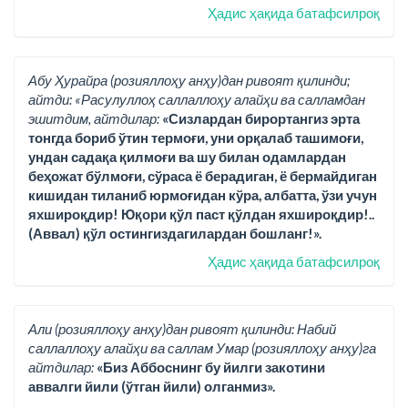
Ҳадис ҳақида батафсилроқ
Абу Ҳурайра (розияллоҳу анҳу)дан ривоят қилинди;
айтди: «Расулуллоҳ саллаллоҳу алайҳи ва салламдан
эшитдим, айтдилар:
«Сизлардан бирортангиз эрта
тонгда бориб ўтин термоғи, уни орқалаб ташимоғи,
ундан садақа қилмоғи ва шу билан одамлардан
беҳожат бўлмоғи, сўраса ё берадиган, ё бермайдиган
кишидан тиланиб юрмоғидан кўра, албатта, ўзи учун
яхшироқдир! Юқори қўл паст қўлдан яхшироқдир!..
(Аввал) қўл остингиздагилардан бошланг!».
Ҳадис ҳақида батафсилроқ
Али (розияллоҳу анҳу)дан ривоят қилинди: Набий
саллаллоҳу алайҳи ва саллам Умар (розияллоҳу анҳу)га
айтдилар:
«Биз Аббоснинг бу йилги закотини
аввалги йили (ўтган йили) олганмиз».