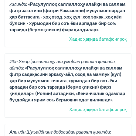
қилинди:
«Расулуллоҳ саллаллоҳу алайҳи ва саллам,
фитр закотини (фитри Рамазонни) мусулмонлардан
ҳар биттасига - хоҳ озод, хоҳ қул; хоҳ эркак, хоҳ аёл
бўлсин - хурмодан бир соъ ёки арпадан бир соъ
тарзида (бермоқликни) фарз қилдилар».
Ҳадис ҳақида батафсилроқ
Ибн Умар (розияллоҳу анҳумо)дан ривоят қилинди;
айтди:
«Расулуллоҳ саллаллоҳу алайҳи ва саллам
фитр садақасини эркаку-аёл, озод ва мамлук (қул)
ҳар бир мусулмон кишига, хурмодан бир соъ ёки
арпадан бир соъ тарзида (бермоқликни) фарз
қилдилар». (Ровий) айтадики, «Кейинчалик одамлар
буғдойдан ярим соъ бермоқни одат қилишди».
Ҳадис ҳақида батафсилроқ
Али ибн Шуъайбнинг бобосидан ривоят қилинди;