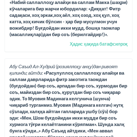
«Набий саллаллоҳу алайҳи ва саллам Макка (шаҳри)
кўчаларига бир жарчи юбордилар: «Диққат! Фитр
садақаси, хоҳ эркак,хоҳ аёл, хоҳ озод, хоҳ қул, хоҳ
катта, хоҳ кичик бўлсин - ҳар бир мусулмон учун
вожибдир! Буғдойдан икки мудд, бошқа таомлар
(масаллиқлар)дан бир соъ (берилгайдир!)».
Ҳадис ҳақида батафсилроқ
Абу Саъид Ал-Худрий (розияллоҳу анҳу)дан ривоят
қилинди; айтди:
«Расулуллоҳ саллаллоҳу алайҳи ва
саллам даврларида фитр закотига таомдан
(буғдойдан) бир соъ, арпадан бир соъ, хурмодан бир
соъ, майиздан бир соъ, қурутдан бир соъ чиқарар
эдик. То Муовия Мадинага келгунича (шунча)
чиқариб турганмиз. Муовия (Мадинага келгач) нутқ
сўзлади, халққа айтган гапларида ушбу (сўз) бор
эди: «Мен, Шом буғдойидан икки мудди бир соъ
хурмога тўғри келаётганини кўряпман». Шунда халқ
бунга кўнди...» Абу Саъид айтдики, «Мен аввал