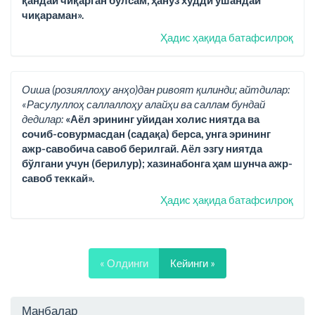
қандай чиқарган бўлсам, ҳануз худди ўшандай
чиқараман».
Ҳадис ҳақида батафсилроқ
Оиша (розияллоҳу анҳо)дан ривоят қилинди; айтдилар:
«Расулуллоҳ саллаллоҳу алайҳи ва саллам бундай
дедилар:
«Аёл эрининг уйидан холис ниятда ва
сочиб-совурмасдан (садақа) берса, унга эрининг
ажр-савобича савоб берилгай. Аёл эзгу ниятда
бўлгани учун (берилур); хазинабонга ҳам шунча ажр-
савоб теккай».
Ҳадис ҳақида батафсилроқ
« Олдинги
Кейинги »
Манбалар