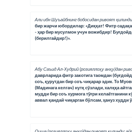
Али ибн Шуъайбнинг бобосидан ривоят қилинди
бир жарчи юбордилар: «Диққат! Фитр садақаси,
- ҳар бир мусулмон учун вожибдир! Буғдойд
(берилгайдир!)».
Абу Саъид Ал-Худрий (розияллоҳу анҳу)дан рив
даврларида фитр закотига таомдан (буғдойда
соъ, қурутдан бир соъ чиқарар эдик. То Муо
(Мадинага келгач) нутқ сўзлади, халққа айтг
мудди бир соъ хурмога тўғри келаётганини кў
аввал қандай чиқарган бўлсам, ҳануз худди 
Оиша (розияллоҳу анҳо)дан ривоят қилинди; ай