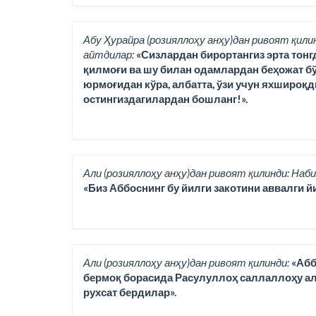
Абу Ҳурайра (розияллоҳу анҳу)дан ривоят қили
айтдилар:
«Сизлардан бирортангиз эрта тонг
қилмоғи ва шу билан одамлардан беҳожат бў
юрмоғидан кўра, албатта, ўзи учун яхшироқд
остингиздагилардан бошланг!».
Али (розияллоҳу анҳу)дан ривоят қилинди: Наби
«Биз Аббоснинг бу йилги закотини аввалги йи
Али (розияллоҳу анҳу)дан ривоят қилинди:
«Абб
бермоқ борасида Расулуллоҳ саллаллоҳу ала
рухсат бердилар».