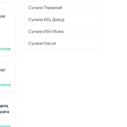
Сунани Термизий
им,
Сунани Абу Довуд
Сунани Ибн Можа
Сунани Насои
илроқ
ар:
илроқ
ароқ
шига
илроқ