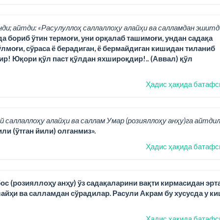
нди; айтди: «Расулуллоҳ саллаллоҳу алайҳи ва салламдан эшитд
да бориб ўтин термоғи, уни орқалаб ташимоғи, ундан садақа
лмоғи, сўраса ё берадиган, ё бермайдиган кишидан тиланиб
ир! Юқори қўл паст қўлдан яхшироқдир!.. (Аввал) қўл
Ҳадис ҳақида батафс
й саллаллоҳу алайҳи ва саллам Умар (розияллоҳу анҳу)га айтдил
ли (ўтган йили) олганмиз».
Ҳадис ҳақида батафс
ос (розияллоҳу анҳу) ўз садақаларини вақти кирмасидан эрт
йҳи ва салламдан сўрадилар. Расули Акрам бу хусусда у ки
Ҳадис ҳақида батафс