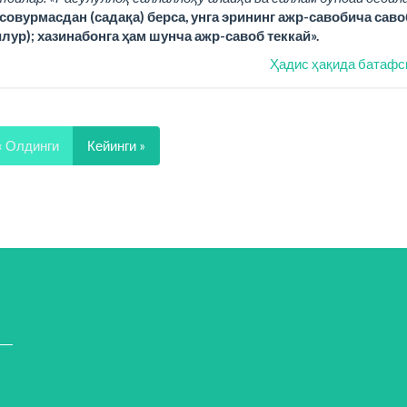
совурмасдан (садақа) берса, унга эрининг ажр-савобича саво
илур); хазинабонга ҳам шунча ажр-савоб теккай».
Ҳадис ҳақида батафс
« Олдинги
Кейинги »