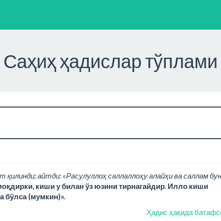
Саҳиҳ ҳадислар тўплами
т қилинди; айтди: «Расулуллоҳ саллаллоҳу алайҳи ва саллам бу
моқдирки, киши у билан ўз юзини тирнагайдир. Илло киши
а бўлса (мумкин)».
Ҳадис ҳақида батафс