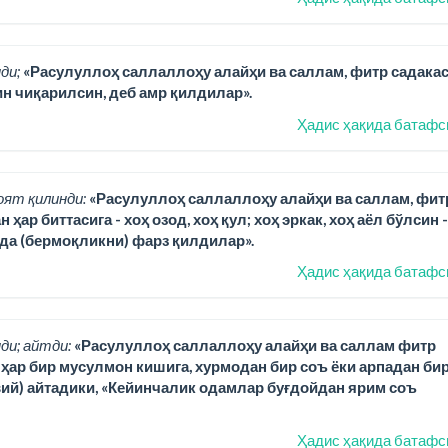
ди;
«Расулуллоҳ саллаллоҳу алайҳи ва саллам, фитр садака
н чиқарилсин, деб амр қилдилар».
Ҳадис ҳақида батафс
оят қилинди:
«Расулуллоҳ саллаллоҳу алайҳи ва саллам, фит
р биттасига - хоҳ озод, хоҳ қул; хоҳ эркак, хоҳ аёл бўлсин -
ида (бермоқликни) фарз қилдилар».
Ҳадис ҳақида батафс
ди; айтди:
«Расулуллоҳ саллаллоҳу алайҳи ва саллам фитр
) ҳар бир мусулмон кишига, хурмодан бир соъ ёки арпадан би
вий) айтадики, «Кейинчалик одамлар буғдойдан ярим соъ
Ҳадис ҳақида батафс