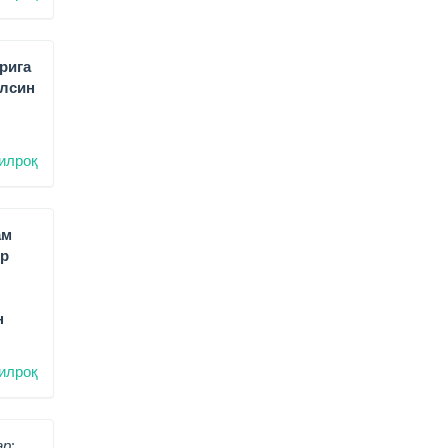
рига
ўлсин
илроқ
ам
ир
н
илроқ
р: