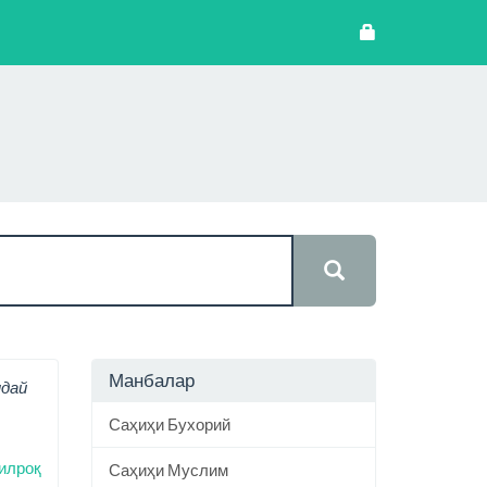
Манбалар
ндай
Саҳиҳи Бухорий
илроқ
Саҳиҳи Муслим