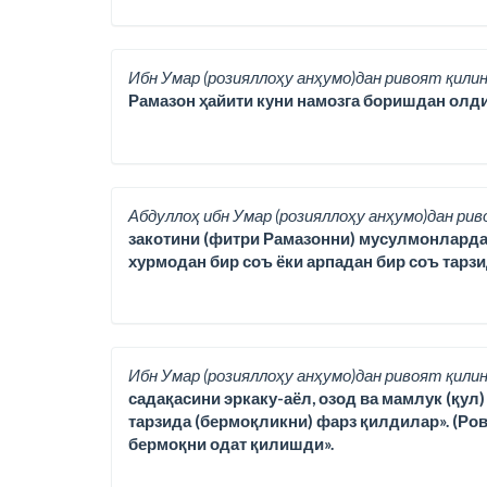
Ибн Умар (розияллоҳу анҳумо)дан ривоят қилин
Рамазон ҳайити куни намозга боришдан олди
Абдуллоҳ ибн Умар (розияллоҳу анҳумо)дан рив
закотини (фитри Рамазонни) мусулмонлардан ҳа
хурмодан бир соъ ёки арпадан бир соъ тарз
Ибн Умар (розияллоҳу анҳумо)дан ривоят қилин
садақасини эркаку-аёл, озод ва мамлук (қул
тарзида (бермоқликни) фарз қилдилар». (Ро
бермоқни одат қилишди».