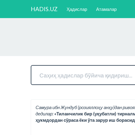
HADIS.UZ
Ҳадислар
Атамалар
Самура ибн Жундуб (розияллоҳу анҳу)дан ривоя
дедилар:
«Тиланчилик бир (уқубатли) тирнал
ҳукмдордан сўраса ёки ўта зарур иш борасид