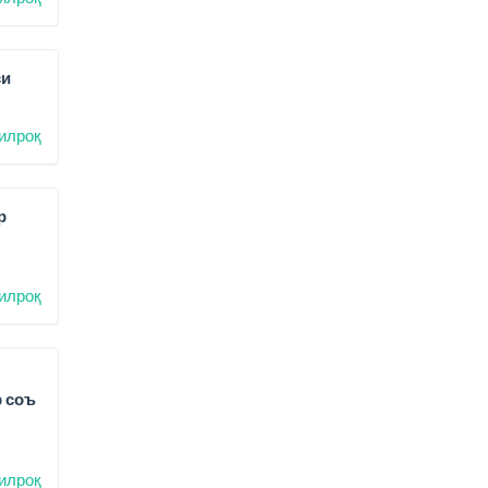
си
илроқ
р
илроқ
р соъ
илроқ