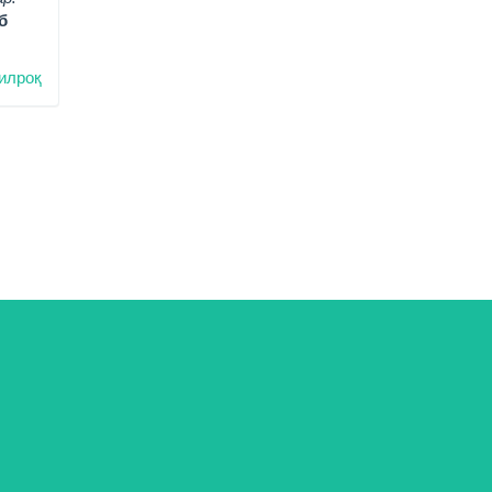
б
илроқ