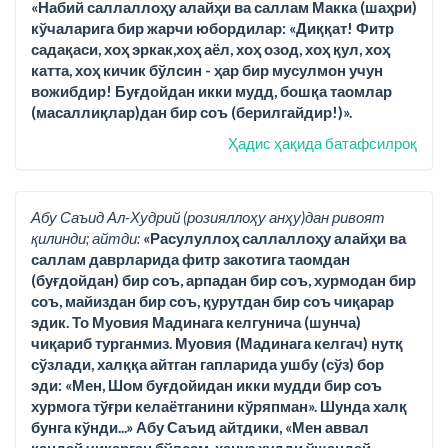
«Набий саллаллоҳу алайҳи ва саллам Макка (шаҳри)
кўчаларига бир жарчи юбордилар: «Диққат! Фитр
садақаси, хоҳ эркак,хоҳ аёл, хоҳ озод, хоҳ қул, хоҳ
катта, хоҳ кичик бўлсин - ҳар бир мусулмон учун
вожибдир! Буғдойдан икки мудд, бошқа таомлар
(масаллиқлар)дан бир соъ (берилгайдир!)».
Ҳадис ҳақида батафсилроқ
Абу Саъид Ал-Худрий (розияллоҳу анҳу)дан ривоят
қилинди; айтди:
«Расулуллоҳ саллаллоҳу алайҳи ва
саллам даврларида фитр закотига таомдан
(буғдойдан) бир соъ, арпадан бир соъ, хурмодан бир
соъ, майиздан бир соъ, қурутдан бир соъ чиқарар
эдик. То Муовия Мадинага келгунича (шунча)
чиқариб турганмиз. Муовия (Мадинага келгач) нутқ
сўзлади, халққа айтган гапларида ушбу (сўз) бор
эди: «Мен, Шом буғдойидан икки мудди бир соъ
хурмога тўғри келаётганини кўряпман». Шунда халқ
бунга кўнди...» Абу Саъид айтдики, «Мен аввал