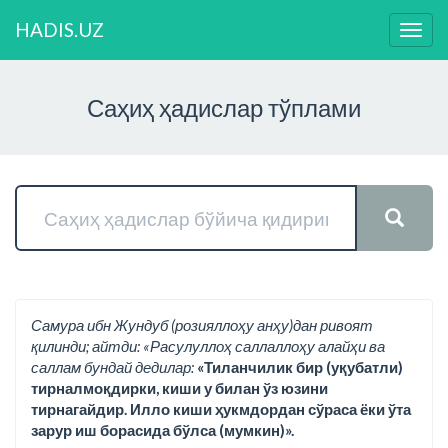
HADIS.UZ
Нави
ўзга
Саҳиҳ ҳадислар тўплами
Самура ибн Жундуб (розияллоҳу анҳу)дан ривоят
қилинди; айтди: «Расулуллоҳ саллаллоҳу алайҳи ва
саллам бундай дедилар:
«Тиланчилик бир (уқубатли)
тирналмоқдирки, киши у билан ўз юзини
тирнагайдир. Илло киши ҳукмдордан сўраса ёки ўта
зарур иш борасида бўлса (мумкин)».