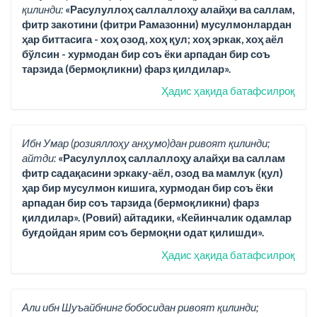
қилинди:
«Расулуллоҳ саллаллоҳу алайҳи ва саллам,
фитр закотини (фитри Рамазонни) мусулмонлардан
ҳар биттасига - хоҳ озод, хоҳ қул; хоҳ эркак, хоҳ аёл
бўлсин - хурмодан бир соъ ёки арпадан бир соъ
тарзида (бермоқликни) фарз қилдилар».
Ҳадис ҳақида батафсилроқ
Ибн Умар (розияллоҳу анҳумо)дан ривоят қилинди;
айтди:
«Расулуллоҳ саллаллоҳу алайҳи ва саллам
фитр садақасини эркаку-аёл, озод ва мамлук (қул)
ҳар бир мусулмон кишига, хурмодан бир соъ ёки
арпадан бир соъ тарзида (бермоқликни) фарз
қилдилар». (Ровий) айтадики, «Кейинчалик одамлар
буғдойдан ярим соъ бермоқни одат қилишди».
Ҳадис ҳақида батафсилроқ
Али ибн Шуъайбнинг бобосидан ривоят қилинди;