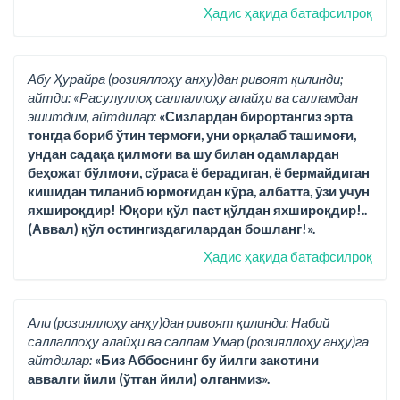
Ҳадис ҳақида батафсилроқ
Абу Ҳурайра (розияллоҳу анҳу)дан ривоят қилинди;
айтди: «Расулуллоҳ саллаллоҳу алайҳи ва салламдан
эшитдим, айтдилар:
«Сизлардан бирортангиз эрта
тонгда бориб ўтин термоғи, уни орқалаб ташимоғи,
ундан садақа қилмоғи ва шу билан одамлардан
беҳожат бўлмоғи, сўраса ё берадиган, ё бермайдиган
кишидан тиланиб юрмоғидан кўра, албатта, ўзи учун
яхшироқдир! Юқори қўл паст қўлдан яхшироқдир!..
(Аввал) қўл остингиздагилардан бошланг!».
Ҳадис ҳақида батафсилроқ
Али (розияллоҳу анҳу)дан ривоят қилинди: Набий
саллаллоҳу алайҳи ва саллам Умар (розияллоҳу анҳу)га
айтдилар:
«Биз Аббоснинг бу йилги закотини
аввалги йили (ўтган йили) олганмиз».