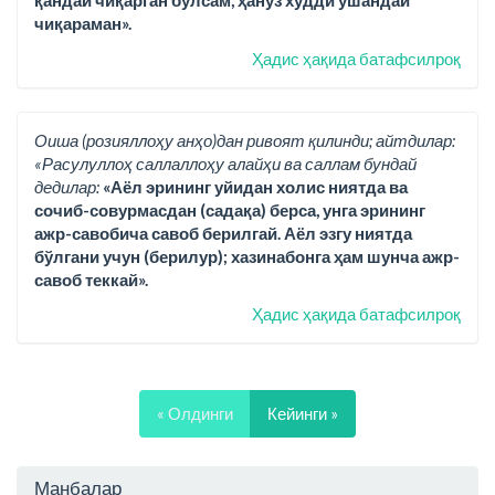
қандай чиқарган бўлсам, ҳануз худди ўшандай
чиқараман».
Ҳадис ҳақида батафсилроқ
Оиша (розияллоҳу анҳо)дан ривоят қилинди; айтдилар:
«Расулуллоҳ саллаллоҳу алайҳи ва саллам бундай
дедилар:
«Аёл эрининг уйидан холис ниятда ва
сочиб-совурмасдан (садақа) берса, унга эрининг
ажр-савобича савоб берилгай. Аёл эзгу ниятда
бўлгани учун (берилур); хазинабонга ҳам шунча ажр-
савоб теккай».
Ҳадис ҳақида батафсилроқ
« Олдинги
Кейинги »
Манбалар