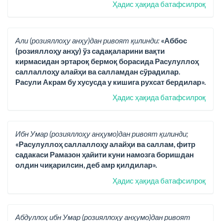
Ҳадис ҳақида батафсилроқ
Али (розияллоҳу анҳу)дан ривоят қилинди:
«Аббос
(розияллоҳу анҳу) ўз садақаларини вақти
кирмасидан эртароқ бермоқ борасида Расулуллоҳ
саллаллоҳу алайҳи ва салламдан сўрадилар.
Расули Акрам бу хусусда у кишига рухсат бердилар».
Ҳадис ҳақида батафсилроқ
Ибн Умар (розияллоҳу анҳумо)дан ривоят қилинди;
«Расулуллоҳ саллаллоҳу алайҳи ва саллам, фитр
садакаси Рамазон ҳайити куни намозга боришдан
олдин чиқарилсин, деб амр қилдилар».
Ҳадис ҳақида батафсилроқ
Абдуллоҳ ибн Умар (розияллоҳу анҳумо)дан ривоят