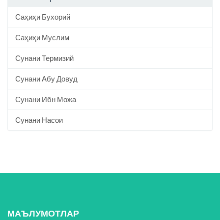
Саҳиҳи Бухорий
Саҳиҳи Муслим
Сунани Термизий
Сунани Абу Довуд
Сунани Ибн Можа
Сунани Насои
МАЪЛУМОТЛАР