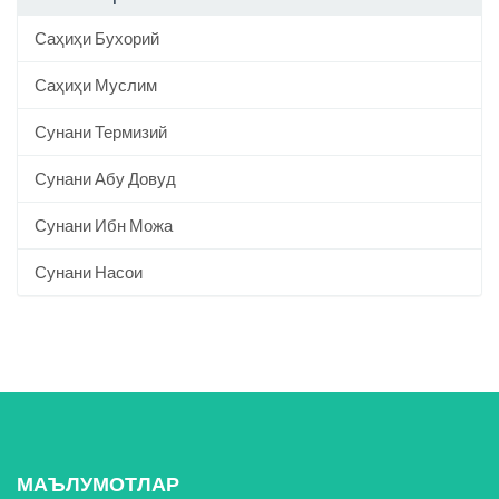
Саҳиҳи Бухорий
Саҳиҳи Муслим
Сунани Термизий
Сунани Абу Довуд
Сунани Ибн Можа
Сунани Насои
МАЪЛУМОТЛАР