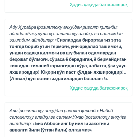
Ҳадис ҳақида батафсилроқ
Абу Ҳурайра (розияллоҳу анҳу)дан ривоят қилинди;
айтди: «Расулуллоҳ саллаллоҳу алайҳи ва салламдан
эшитдим, айтдилар:
«Сизлардан бирортангиз эрта
тонгда бориб ўтин термоғи, уни орқалаб ташимоғи,
ундан садақа қилмоғи ва шу билан одамлардан
беҳожат бўлмоғи, сўраса ё берадиган, ё бермайдиган
кишидан тиланиб юрмоғидан кўра, албатта, ўзи учун
яхшироқдир! Юқори қўл паст қўлдан яхшироқдир!..
(Аввал) қўл остингиздагилардан бошланг!».
Ҳадис ҳақида батафсилроқ
Али (розияллоҳу анҳу)дан ривоят қилинди: Набий
саллаллоҳу алайҳи ва саллам Умар (розияллоҳу анҳу)га
айтдилар:
«Биз Аббоснинг бу йилги закотини
аввалги йили (ўтган йили) олганмиз».