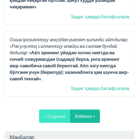
қандай чиқарган бўлсам, ҳануз худди ўшандай
чиқараман».
Ҳадис ҳақида батафсилроқ
Оиша (розияллоҳу анҳо)дан ривоят қилинди; айтдилар:
«Расулуллоҳ саллаллоҳу алайҳи ва саллам бундай
дедилар:
«Аёл эрининг уйидан холис ниятда ва
сочиб-совурмасдан (садақа) берса, унга эрининг
ажр-савобича савоб берилгай. Аёл эзгу ниятда
бўлгани учун (берилур); хазинабонга ҳам шунча ажр-
савоб теккай».
Ҳадис ҳақида батафсилроқ
« Олдинги
Кейинги »
Манбалар