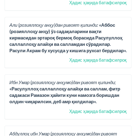
Ҳадис ҳақида батафсилроқ
Али (розияллоҳу анҳу)дан ривоят қилинди:
«Аббос
(розияллоҳу анҳу) ўз садақаларини вақти
кирмасидан эртароқ бермоқ борасида Расулуллоҳ
саллаллоҳу алайҳи ва салламдан сўрадилар.
Расули Акрам бу хусусда у кишига рухсат бердилар».
Ҳадис ҳақида батафсилроқ
Ибн Умар (розияллоҳу анҳумо)дан ривоят қилинди;
«Расулуллоҳ саллаллоҳу алайҳи ва саллам, фитр
садакаси Рамазон ҳайити куни намозга боришдан
олдин чиқарилсин, деб амр қилдилар».
Ҳадис ҳақида батафсилроқ
Абдуллоҳ ибн Умар (розияллоҳу анҳумо)дан ривоят