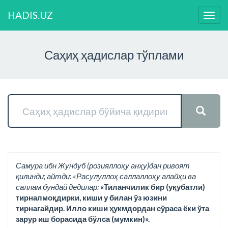
HADIS.UZ
Нави
ўзга
Саҳиҳ ҳадислар тўплами
Самура ибн Жундуб (розияллоҳу анҳу)дан ривоят
қилинди; айтди: «Расулуллоҳ саллаллоҳу алайҳи ва
саллам бундай дедилар:
«Тиланчилик бир (уқубатли)
тирналмоқдирки, киши у билан ўз юзини
тирнагайдир. Илло киши ҳукмдордан сўраса ёки ўта
зарур иш борасида бўлса (мумкин)».