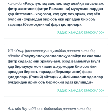
қилинди:
«Расулуллоҳ саллаллоҳу алайҳи ва саллам,
фитр закотини (фитри Рамазонни) мусулмонлардан
ҳар биттасига - хоҳ озод, хоҳ қул; хоҳ эркак, хоҳ аёл
бўлсин - хурмодан бир соъ ёки арпадан бир соъ
тарзида (бермоқликни) фарз қилдилар».
Ҳадис ҳақида батафсилроқ
Ибн Умар (розияллоҳу анҳумо)дан ривоят қилинди;
айтди:
«Расулуллоҳ саллаллоҳу алайҳи ва саллам
фитр садақасини эркаку-аёл, озод ва мамлук (қул)
ҳар бир мусулмон кишига, хурмодан бир соъ ёки
арпадан бир соъ тарзида (бермоқликни) фарз
қилдилар». (Ровий) айтадики, «Кейинчалик одамлар
буғдойдан ярим соъ бермоқни одат қилишди».
Ҳадис ҳақида батафсилроқ
Али ибн Шуъайбнинг бобосидан ривоят қилинди;