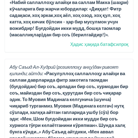
«Набий саллаллоҳу алайҳи ва саллам Макка (шаҳри)
кўчаларига бир жарчи юбордилар: «Диққат! Фитр
садақаси, хоҳ эркак,хоҳ аёл, хоҳ озод, хоҳ қул, хоҳ
катта, хоҳ кичик бўлсин - ҳар бир мусулмон учун
вожибдир! Буғдойдан икки мудд, бошқа таомлар
(масаллиқлар)дан бир соъ (берилгайдир!)».
Ҳадис ҳақида батафсилроқ
Абу Саъид Ал-Худрий (розияллоҳу анҳу)дан ривоят
қилинди; айтди:
«Расулуллоҳ саллаллоҳу алайҳи ва
саллам даврларида фитр закотига таомдан
(буғдойдан) бир соъ, арпадан бир соъ, хурмодан бир
соъ, майиздан бир соъ, қурутдан бир соъ чиқарар
эдик. То Муовия Мадинага келгунича (шунча)
чиқариб турганмиз. Муовия (Мадинага келгач) нутқ
сўзлади, халққа айтган гапларида ушбу (сўз) бор
эди: «Мен, Шом буғдойидан икки мудди бир соъ
хурмога тўғри келаётганини кўряпман». Шунда халқ
бунга кўнди...» Абу Саъид айтдики, «Мен аввал