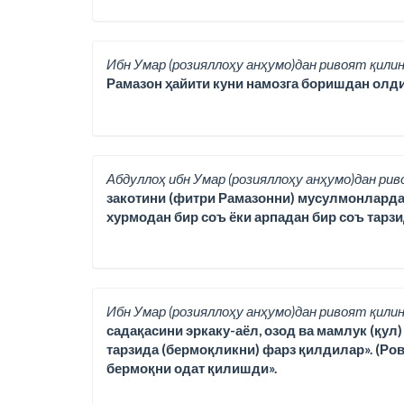
Ибн Умар (розияллоҳу анҳумо)дан ривоят қилин
Рамазон ҳайити куни намозга боришдан олди
Абдуллоҳ ибн Умар (розияллоҳу анҳумо)дан рив
закотини (фитри Рамазонни) мусулмонлардан ҳа
хурмодан бир соъ ёки арпадан бир соъ тарз
Ибн Умар (розияллоҳу анҳумо)дан ривоят қилин
садақасини эркаку-аёл, озод ва мамлук (қул
тарзида (бермоқликни) фарз қилдилар». (Ро
бермоқни одат қилишди».