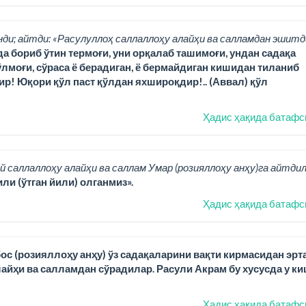
нди; айтди: «Расулуллоҳ саллаллоҳу алайҳи ва салламдан эшитд
да бориб ўтин термоғи, уни орқалаб ташимоғи, ундан садақа
лмоғи, сўраса ё берадиган, ё бермайдиган кишидан тиланиб
ир! Юқори қўл паст қўлдан яхшироқдир!.. (Аввал) қўл
Ҳадис ҳақида батафс
й саллаллоҳу алайҳи ва саллам Умар (розияллоҳу анҳу)га айтдил
ли (ўтган йили) олганмиз».
Ҳадис ҳақида батафс
ос (розияллоҳу анҳу) ўз садақаларини вақти кирмасидан эрт
йҳи ва салламдан сўрадилар. Расули Акрам бу хусусда у ки
Ҳадис ҳақида батафс