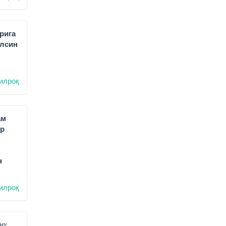
рига
ўлсин
илроқ
ам
ир
н
илроқ
р: