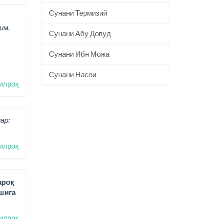
Сунани Термизий
им,
Сунани Абу Довуд
Сунани Ибн Можа
Сунани Насои
илроқ
ар:
илроқ
ароқ
шига
илроқ