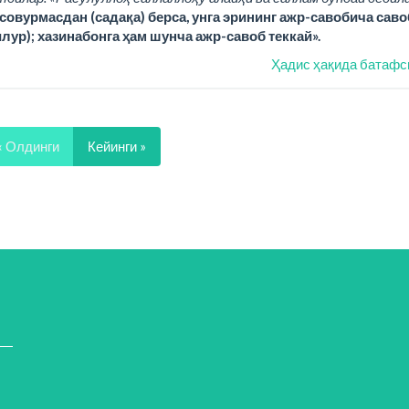
совурмасдан (садақа) берса, унга эрининг ажр-савобича саво
илур); хазинабонга ҳам шунча ажр-савоб теккай».
Ҳадис ҳақида батафс
« Олдинги
Кейинги »