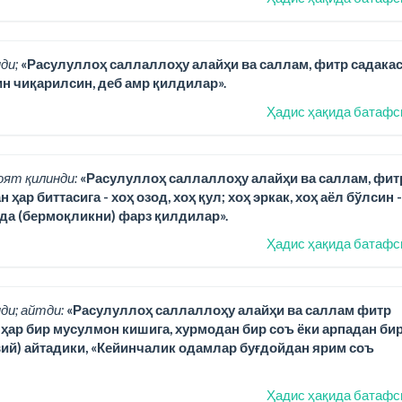
ди;
«Расулуллоҳ саллаллоҳу алайҳи ва саллам, фитр садака
н чиқарилсин, деб амр қилдилар».
Ҳадис ҳақида батафс
оят қилинди:
«Расулуллоҳ саллаллоҳу алайҳи ва саллам, фит
р биттасига - хоҳ озод, хоҳ қул; хоҳ эркак, хоҳ аёл бўлсин -
ида (бермоқликни) фарз қилдилар».
Ҳадис ҳақида батафс
ди; айтди:
«Расулуллоҳ саллаллоҳу алайҳи ва саллам фитр
) ҳар бир мусулмон кишига, хурмодан бир соъ ёки арпадан би
вий) айтадики, «Кейинчалик одамлар буғдойдан ярим соъ
Ҳадис ҳақида батафс