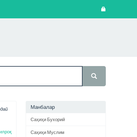
Манбалар
ндай
Саҳиҳи Бухорий
илроқ
Саҳиҳи Муслим