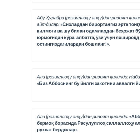
Абу Ҳурайра (розияллоҳу анҳу)дан ривоят қили
айтдилар:
«Сизлардан бирортангиз эрта тонг
қилмоғи ва шу билан одамлардан беҳожат бў
юрмоғидан кўра, албатта, ўзи учун яхшироқд
остингиздагилардан бошланг!».
Али (розияллоҳу анҳу)дан ривоят қилинди: Наби
«Биз Аббоснинг бу йилги закотини аввалги йи
Али (розияллоҳу анҳу)дан ривоят қилинди:
«Абб
бермоқ борасида Расулуллоҳ саллаллоҳу ала
рухсат бердилар».