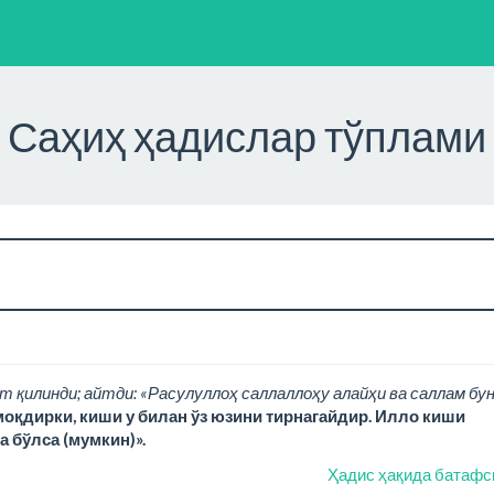
Саҳиҳ ҳадислар тўплами
т қилинди; айтди: «Расулуллоҳ саллаллоҳу алайҳи ва саллам бу
моқдирки, киши у билан ўз юзини тирнагайдир. Илло киши
а бўлса (мумкин)».
Ҳадис ҳақида батафс