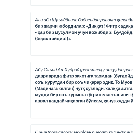
Али ибн Шуъайбнинг бобосидан ривоят қилинди
бир жарчи юбордилар: «Диққат! Фитр садақаси,
- ҳар бир мусулмон учун вожибдир! Буғдойд
(берилгайдир!)».
Абу Саъид Ал-Худрий (розияллоҳу анҳу)дан рив
даврларида фитр закотига таомдан (буғдойда
соъ, қурутдан бир соъ чиқарар эдик. То Муо
(Мадинага келгач) нутқ сўзлади, халққа айтг
мудди бир соъ хурмога тўғри келаётганини кў
аввал қандай чиқарган бўлсам, ҳануз худди 
Оиша (розияллоҳу анҳо)дан ривоят қилинди; ай