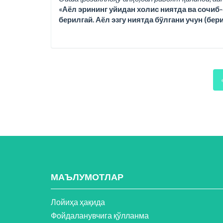
«Аёл эрининг уйидан холис ниятда ва сочиб-
берилгай. Аёл эзгу ниятда бўлгани учун (бер
МАЪЛУМОТЛАР
Лойиҳа ҳақида
Фойдаланувчига қўлланма