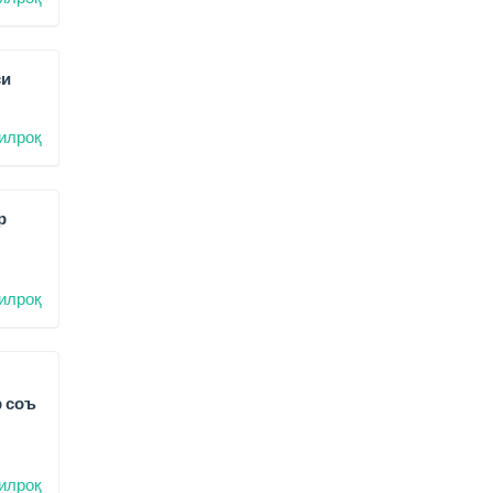
си
илроқ
р
илроқ
р соъ
илроқ