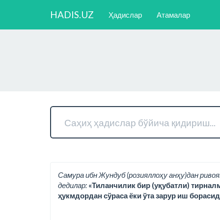
HADIS.UZ
Ҳадислар
Атамалар
Самура ибн Жундуб (розияллоҳу анҳу)дан ривоя
дедилар:
«Тиланчилик бир (уқубатли) тирнал
ҳукмдордан сўраса ёки ўта зарур иш борасид