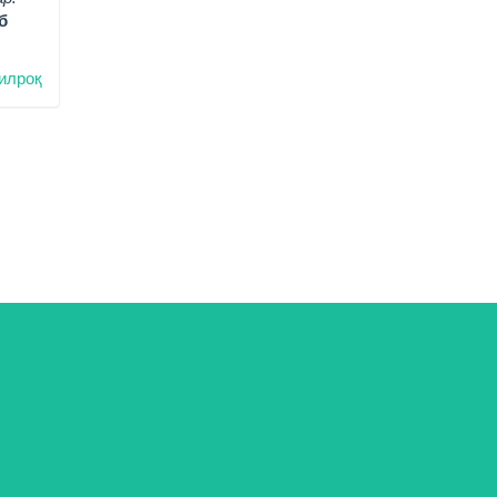
б
илроқ