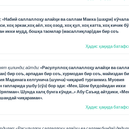
;
«Набий саллаллоҳу алайҳи ва саллам Макка (шаҳри) кўчала
 хоҳ эркак,хоҳ аёл, хоҳ озод, хоҳ қул, хоҳ катта, хоҳ кичик б
ан икки мудд, бошқа таомлар (масаллиқлар)дан бир соъ
Ҳадис ҳақида батафс
оят қилинди; айтди:
«Расулуллоҳ саллаллоҳу алайҳи ва салл
н) бир соъ, арпадан бир соъ, хурмодан бир соъ, майиздан б
вия Мадинага келгунича (шунча) чиқариб турганмиз. Муовия
ан гапларида ушбу (сўз) бор эди: «Мен, Шом буғдойидан икки
ряпман». Шунда халқ бунга кўнди...» Абу Саъид айтдики, «Ме
ўшандай чиқараман».
Ҳадис ҳақида батафс
тдилар: «Расулуллоҳ саллаллоҳу алайҳи ва саллам бундай дедила