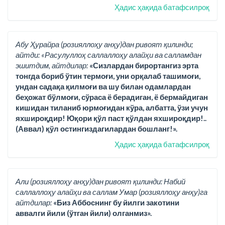
Ҳадис ҳақида батафсилроқ
Абу Ҳурайра (розияллоҳу анҳу)дан ривоят қилинди;
айтди: «Расулуллоҳ саллаллоҳу алайҳи ва салламдан
эшитдим, айтдилар:
«Сизлардан бирортангиз эрта
тонгда бориб ўтин термоғи, уни орқалаб ташимоғи,
ундан садақа қилмоғи ва шу билан одамлардан
беҳожат бўлмоғи, сўраса ё берадиган, ё бермайдиган
кишидан тиланиб юрмоғидан кўра, албатта, ўзи учун
яхшироқдир! Юқори қўл паст қўлдан яхшироқдир!..
(Аввал) қўл остингиздагилардан бошланг!».
Ҳадис ҳақида батафсилроқ
Али (розияллоҳу анҳу)дан ривоят қилинди: Набий
саллаллоҳу алайҳи ва саллам Умар (розияллоҳу анҳу)га
айтдилар:
«Биз Аббоснинг бу йилги закотини
аввалги йили (ўтган йили) олганмиз».