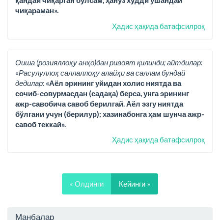
қандай чиқарган бўлсам, ҳануз худди ўшандай
чиқараман».
Ҳадис ҳақида батафсилроқ
Оиша (розияллоҳу анҳо)дан ривоят қилинди; айтдилар:
«Расулуллоҳ саллаллоҳу алайҳи ва саллам бундай
дедилар:
«Аёл эрининг уйидан холис ниятда ва
сочиб-совурмасдан (садақа) берса, унга эрининг
ажр-савобича савоб берилгай. Аёл эзгу ниятда
бўлгани учун (берилур); хазинабонга ҳам шунча ажр-
савоб теккай».
Ҳадис ҳақида батафсилроқ
« Олдинги
Кейинги »
Манбалар