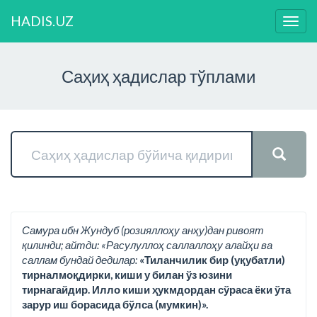
HADIS.UZ
Нави
ўзга
Саҳиҳ ҳадислар тўплами
Самура ибн Жундуб (розияллоҳу анҳу)дан ривоят
қилинди; айтди: «Расулуллоҳ саллаллоҳу алайҳи ва
саллам бундай дедилар:
«Тиланчилик бир (уқубатли)
тирналмоқдирки, киши у билан ўз юзини
тирнагайдир. Илло киши ҳукмдордан сўраса ёки ўта
зарур иш борасида бўлса (мумкин)».