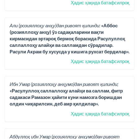
Ҳадис ҳақида батафсилроқ
Али (розияллоҳу анҳу)дан ривоят қилинди:
«Аббос
(розияллоҳу анҳу) ўз садақаларини вақти
кирмасидан эртароқ бермоқ борасида Расулуллоҳ
саллаллоҳу алайҳи ва салламдан сўрадилар.
Расули Акрам бу хусусда у кишига рухсат бердилар».
Ҳадис ҳақида батафсилроқ
Ибн Умар (розияллоҳу анҳумо)дан ривоят қилинди;
«Расулуллоҳ саллаллоҳу алайҳи ва саллам, фитр
садакаси Рамазон ҳайити куни намозга боришдан
олдин чиқарилсин, деб амр қилдилар».
Ҳадис ҳақида батафсилроқ
Абдуллоҳ ибн Умар (розияллоҳу анҳумо)дан ривоят