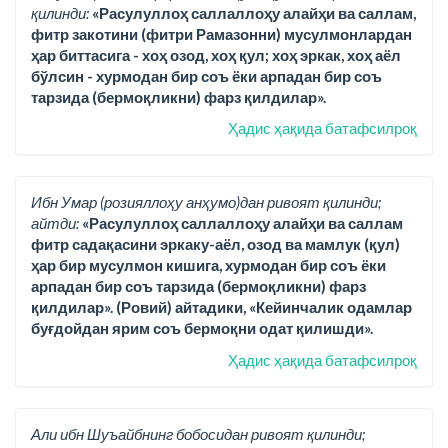
қилинди:
«Расулуллоҳ саллаллоҳу алайҳи ва саллам,
фитр закотини (фитри Рамазонни) мусулмонлардан
ҳар биттасига - хоҳ озод, хоҳ қул; хоҳ эркак, хоҳ аёл
бўлсин - хурмодан бир соъ ёки арпадан бир соъ
тарзида (бермоқликни) фарз қилдилар».
Ҳадис ҳақида батафсилроқ
Ибн Умар (розияллоҳу анҳумо)дан ривоят қилинди;
айтди:
«Расулуллоҳ саллаллоҳу алайҳи ва саллам
фитр садақасини эркаку-аёл, озод ва мамлук (қул)
ҳар бир мусулмон кишига, хурмодан бир соъ ёки
арпадан бир соъ тарзида (бермоқликни) фарз
қилдилар». (Ровий) айтадики, «Кейинчалик одамлар
буғдойдан ярим соъ бермоқни одат қилишди».
Ҳадис ҳақида батафсилроқ
Али ибн Шуъайбнинг бобосидан ривоят қилинди;