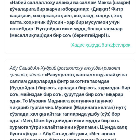
«Набий саллаллоҳу алайҳи ва саллам Макка (шаҳри)
кўчаларига бир жарчи юбордилар: «Диққат! Фитр
садақаси, хоҳ эркак,хоҳ аёл, хоҳ озод, хоҳ қул, хоҳ
катта, хоҳ кичик бўлсин - ҳар бир мусулмон учун
вожибдир! Буғдойдан икки мудд, бошқа таомлар
(масаллиқлар)дан бир соъ (берилгайдир!)».
Ҳадис ҳақида батафсилроқ
Абу Саъид Ал-Худрий (розияллоҳу анҳу)дан ривоят
қилинди; айтди:
«Расулуллоҳ саллаллоҳу алайҳи ва
саллам даврларида фитр закотига таомдан
(буғдойдан) бир соъ, арпадан бир соъ, хурмодан бир
соъ, майиздан бир соъ, қурутдан бир соъ чиқарар
эдик. То Муовия Мадинага келгунича (шунча)
чиқариб турганмиз. Муовия (Мадинага келгач) нутқ
сўзлади, халққа айтган гапларида ушбу (сўз) бор
эди: «Мен, Шом буғдойидан икки мудди бир соъ
хурмога тўғри келаётганини кўряпман». Шунда халқ
бунга кўнди...» Абу Саъид айтдики, «Мен аввал