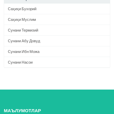
Саҳиҳи Бухорий
Саҳиҳи Муслим
Сунани Термизий
Сунани Абу Довуд
Сунани Ибн Можа
Сунани Насои
МАЪЛУМОТЛАР