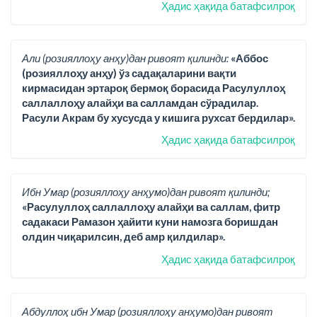
Ҳадис ҳақида батафсилроқ
Али (розияллоҳу анҳу)дан ривоят қилинди:
«Аббос
(розияллоҳу анҳу) ўз садақаларини вақти
кирмасидан эртароқ бермоқ борасида Расулуллоҳ
саллаллоҳу алайҳи ва салламдан сўрадилар.
Расули Акрам бу хусусда у кишига рухсат бердилар».
Ҳадис ҳақида батафсилроқ
Ибн Умар (розияллоҳу анҳумо)дан ривоят қилинди;
«Расулуллоҳ саллаллоҳу алайҳи ва саллам, фитр
садакаси Рамазон ҳайити куни намозга боришдан
олдин чиқарилсин, деб амр қилдилар».
Ҳадис ҳақида батафсилроқ
Абдуллоҳ ибн Умар (розияллоҳу анҳумо)дан ривоят