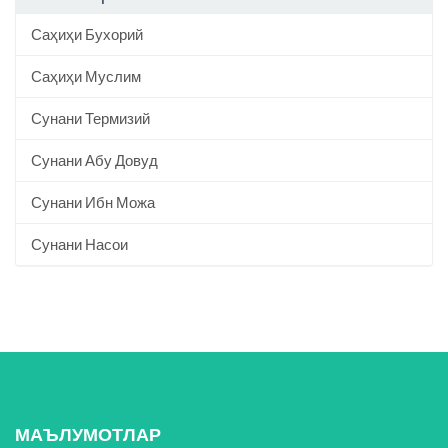
Саҳиҳи Бухорий
Саҳиҳи Муслим
Сунани Термизий
Сунани Абу Довуд
Сунани Ибн Можа
Сунани Насои
МАЪЛУМОТЛАР