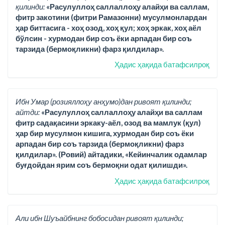
қилинди:
«Расулуллоҳ саллаллоҳу алайҳи ва саллам,
фитр закотини (фитри Рамазонни) мусулмонлардан
ҳар биттасига - хоҳ озод, хоҳ қул; хоҳ эркак, хоҳ аёл
бўлсин - хурмодан бир соъ ёки арпадан бир соъ
тарзида (бермоқликни) фарз қилдилар».
Ҳадис ҳақида батафсилроқ
Ибн Умар (розияллоҳу анҳумо)дан ривоят қилинди;
айтди:
«Расулуллоҳ саллаллоҳу алайҳи ва саллам
фитр садақасини эркаку-аёл, озод ва мамлук (қул)
ҳар бир мусулмон кишига, хурмодан бир соъ ёки
арпадан бир соъ тарзида (бермоқликни) фарз
қилдилар». (Ровий) айтадики, «Кейинчалик одамлар
буғдойдан ярим соъ бермоқни одат қилишди».
Ҳадис ҳақида батафсилроқ
Али ибн Шуъайбнинг бобосидан ривоят қилинди;