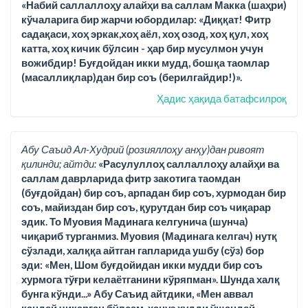
«Набий саллаллоҳу алайҳи ва саллам Макка (шаҳри)
кўчаларига бир жарчи юбордилар: «Диққат! Фитр
садақаси, хоҳ эркак,хоҳ аёл, хоҳ озод, хоҳ қул, хоҳ
катта, хоҳ кичик бўлсин - ҳар бир мусулмон учун
вожибдир! Буғдойдан икки мудд, бошқа таомлар
(масаллиқлар)дан бир соъ (берилгайдир!)».
Ҳадис ҳақида батафсилроқ
Абу Саъид Ал-Худрий (розияллоҳу анҳу)дан ривоят
қилинди; айтди:
«Расулуллоҳ саллаллоҳу алайҳи ва
саллам даврларида фитр закотига таомдан
(буғдойдан) бир соъ, арпадан бир соъ, хурмодан бир
соъ, майиздан бир соъ, қурутдан бир соъ чиқарар
эдик. То Муовия Мадинага келгунича (шунча)
чиқариб турганмиз. Муовия (Мадинага келгач) нутқ
сўзлади, халққа айтган гапларида ушбу (сўз) бор
эди: «Мен, Шом буғдойидан икки мудди бир соъ
хурмога тўғри келаётганини кўряпман». Шунда халқ
бунга кўнди...» Абу Саъид айтдики, «Мен аввал