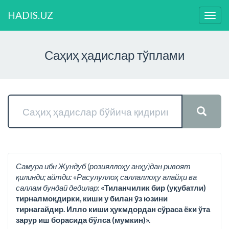
HADIS.UZ
Нави
ўзга
Саҳиҳ ҳадислар тўплами
Самура ибн Жундуб (розияллоҳу анҳу)дан ривоят
қилинди; айтди: «Расулуллоҳ саллаллоҳу алайҳи ва
саллам бундай дедилар:
«Тиланчилик бир (уқубатли)
тирналмоқдирки, киши у билан ўз юзини
тирнагайдир. Илло киши ҳукмдордан сўраса ёки ўта
зарур иш борасида бўлса (мумкин)».