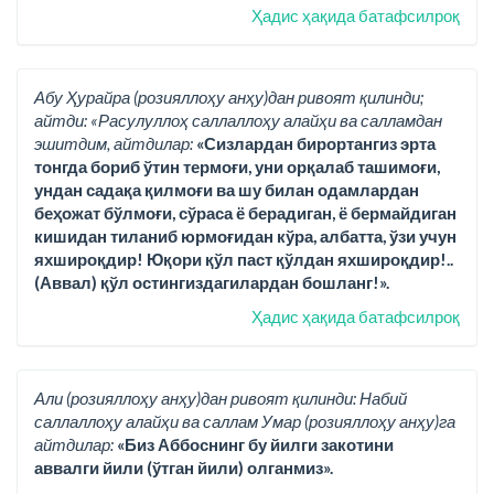
Ҳадис ҳақида батафсилроқ
Абу Ҳурайра (розияллоҳу анҳу)дан ривоят қилинди;
айтди: «Расулуллоҳ саллаллоҳу алайҳи ва салламдан
эшитдим, айтдилар:
«Сизлардан бирортангиз эрта
тонгда бориб ўтин термоғи, уни орқалаб ташимоғи,
ундан садақа қилмоғи ва шу билан одамлардан
беҳожат бўлмоғи, сўраса ё берадиган, ё бермайдиган
кишидан тиланиб юрмоғидан кўра, албатта, ўзи учун
яхшироқдир! Юқори қўл паст қўлдан яхшироқдир!..
(Аввал) қўл остингиздагилардан бошланг!».
Ҳадис ҳақида батафсилроқ
Али (розияллоҳу анҳу)дан ривоят қилинди: Набий
саллаллоҳу алайҳи ва саллам Умар (розияллоҳу анҳу)га
айтдилар:
«Биз Аббоснинг бу йилги закотини
аввалги йили (ўтган йили) олганмиз».