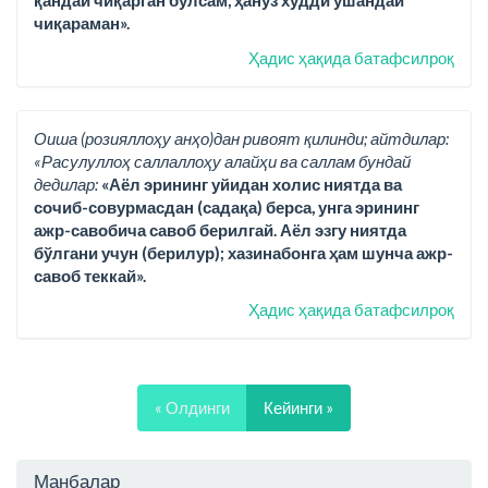
қандай чиқарган бўлсам, ҳануз худди ўшандай
чиқараман».
Ҳадис ҳақида батафсилроқ
Оиша (розияллоҳу анҳо)дан ривоят қилинди; айтдилар:
«Расулуллоҳ саллаллоҳу алайҳи ва саллам бундай
дедилар:
«Аёл эрининг уйидан холис ниятда ва
сочиб-совурмасдан (садақа) берса, унга эрининг
ажр-савобича савоб берилгай. Аёл эзгу ниятда
бўлгани учун (берилур); хазинабонга ҳам шунча ажр-
савоб теккай».
Ҳадис ҳақида батафсилроқ
« Олдинги
Кейинги »
Манбалар