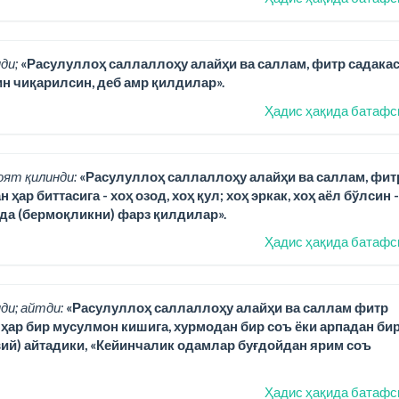
ди;
«Расулуллоҳ саллаллоҳу алайҳи ва саллам, фитр садака
н чиқарилсин, деб амр қилдилар».
Ҳадис ҳақида батафс
оят қилинди:
«Расулуллоҳ саллаллоҳу алайҳи ва саллам, фит
р биттасига - хоҳ озод, хоҳ қул; хоҳ эркак, хоҳ аёл бўлсин -
ида (бермоқликни) фарз қилдилар».
Ҳадис ҳақида батафс
ди; айтди:
«Расулуллоҳ саллаллоҳу алайҳи ва саллам фитр
) ҳар бир мусулмон кишига, хурмодан бир соъ ёки арпадан би
вий) айтадики, «Кейинчалик одамлар буғдойдан ярим соъ
Ҳадис ҳақида батафс