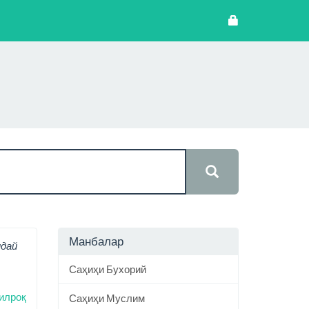
Манбалар
ндай
Саҳиҳи Бухорий
илроқ
Саҳиҳи Муслим