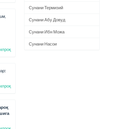
Сунани Термизий
им,
Сунани Абу Довуд
Сунани Ибн Можа
Сунани Насои
илроқ
ар:
илроқ
ароқ
шига
илроқ