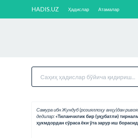
HADIS.UZ
Ҳадислар
Атамалар
Самура ибн Жундуб (розияллоҳу анҳу)дан ривоя
дедилар:
«Тиланчилик бир (уқубатли) тирнал
ҳукмдордан сўраса ёки ўта зарур иш борасид