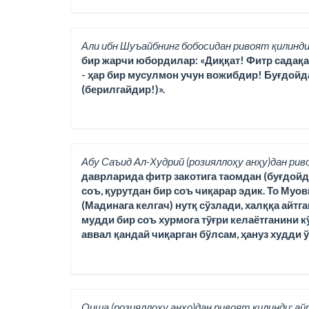
Али ибн Шуъайбнинг бобосидан ривоят қилинди
бир жарчи юбордилар: «Диққат! Фитр садақаси,
- ҳар бир мусулмон учун вожибдир! Буғдойд
(берилгайдир!)».
Абу Саъид Ал-Худрий (розияллоҳу анҳу)дан рив
даврларида фитр закотига таомдан (буғдойда
соъ, қурутдан бир соъ чиқарар эдик. То Муо
(Мадинага келгач) нутқ сўзлади, халққа айтг
мудди бир соъ хурмога тўғри келаётганини кў
аввал қандай чиқарган бўлсам, ҳануз худди 
Оиша (розияллоҳу анҳо)дан ривоят қилинди; ай