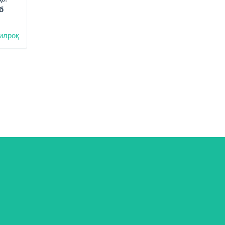
б
илроқ