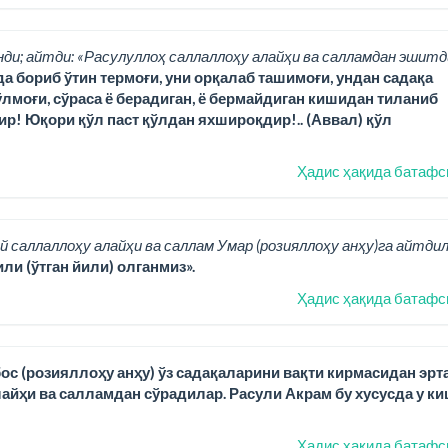
нди; айтди: «Расулуллоҳ саллаллоҳу алайҳи ва салламдан эшитд
да бориб ўтин термоғи, уни орқалаб ташимоғи, ундан садақа
лмоғи, сўраса ё берадиган, ё бермайдиган кишидан тиланиб
ир! Юқори қўл паст қўлдан яхшироқдир!.. (Аввал) қўл
Ҳадис ҳақида батафс
й саллаллоҳу алайҳи ва саллам Умар (розияллоҳу анҳу)га айтдил
ли (ўтган йили) олганмиз».
Ҳадис ҳақида батафс
ос (розияллоҳу анҳу) ўз садақаларини вақти кирмасидан эрт
йҳи ва салламдан сўрадилар. Расули Акрам бу хусусда у ки
Ҳадис ҳақида батафс