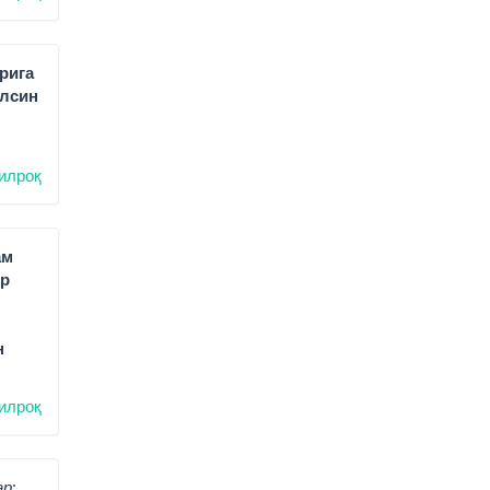
рига
ўлсин
илроқ
ам
ир
н
илроқ
р: