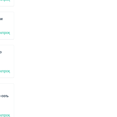
си
илроқ
р
илроқ
р соъ
илроқ