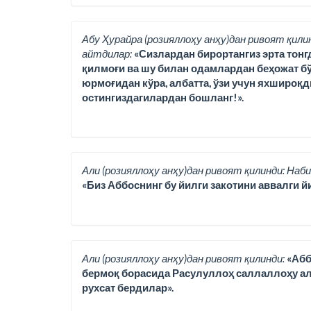
Абу Ҳурайра (розияллоҳу анҳу)дан ривоят қили
айтдилар:
«Сизлардан бирортангиз эрта тонг
қилмоғи ва шу билан одамлардан беҳожат бў
юрмоғидан кўра, албатта, ўзи учун яхшироқд
остингиздагилардан бошланг!».
Али (розияллоҳу анҳу)дан ривоят қилинди: Наби
«Биз Аббоснинг бу йилги закотини аввалги йи
Али (розияллоҳу анҳу)дан ривоят қилинди:
«Абб
бермоқ борасида Расулуллоҳ саллаллоҳу ала
рухсат бердилар».