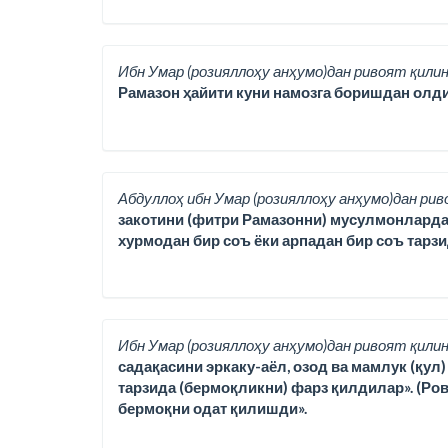
Ибн Умар (розияллоҳу анҳумо)дан ривоят қилин
Рамазон ҳайити куни намозга боришдан олди
Абдуллоҳ ибн Умар (розияллоҳу анҳумо)дан рив
закотини (фитри Рамазонни) мусулмонлардан ҳа
хурмодан бир соъ ёки арпадан бир соъ тарз
Ибн Умар (розияллоҳу анҳумо)дан ривоят қилин
садақасини эркаку-аёл, озод ва мамлук (қул
тарзида (бермоқликни) фарз қилдилар». (Ро
бермоқни одат қилишди».