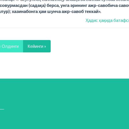
совурмасдан (садақа) берса, унга эрининг ажр-савобича саво
илур); хазинабонга ҳам шунча ажр-савоб теккай».
Ҳадис ҳақида батафс
« Олдинги
Кейинги »