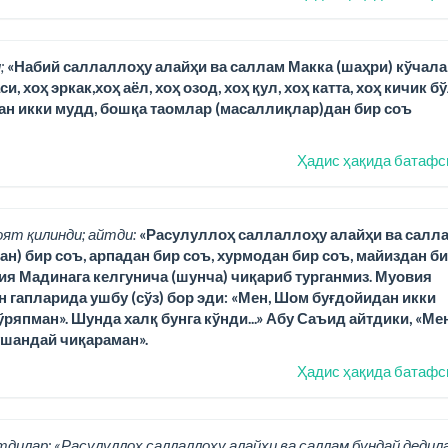
;
«Набий саллаллоҳу алайҳи ва саллам Макка (шаҳри) кўчала
 хоҳ эркак,хоҳ аёл, хоҳ озод, хоҳ қул, хоҳ катта, хоҳ кичик б
ан икки мудд, бошқа таомлар (масаллиқлар)дан бир соъ
Ҳадис ҳақида батафс
оят қилинди; айтди:
«Расулуллоҳ саллаллоҳу алайҳи ва салл
н) бир соъ, арпадан бир соъ, хурмодан бир соъ, майиздан б
вия Мадинага келгунича (шунча) чиқариб турганмиз. Муовия
ан гапларида ушбу (сўз) бор эди: «Мен, Шом буғдойидан икки
ряпман». Шунда халқ бунга кўнди...» Абу Саъид айтдики, «Ме
ўшандай чиқараман».
Ҳадис ҳақида батафс
тдилар: «Расулуллоҳ саллаллоҳу алайҳи ва саллам бундай дедила