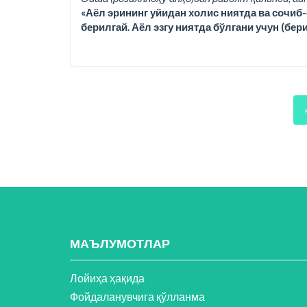
«Аёл эрининг уйидан холис ниятда ва сочиб-
берилгай. Аёл эзгу ниятда бўлгани учун (бер
МАЪЛУМОТЛАР
Лойиҳа ҳақида
Фойдаланувчига қўлланма