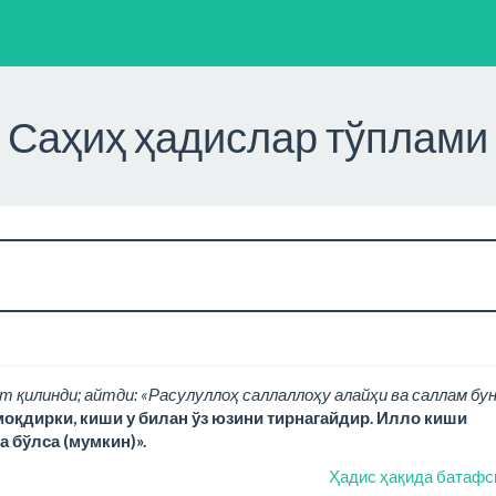
Саҳиҳ ҳадислар тўплами
т қилинди; айтди: «Расулуллоҳ саллаллоҳу алайҳи ва саллам бу
моқдирки, киши у билан ўз юзини тирнагайдир. Илло киши
а бўлса (мумкин)».
Ҳадис ҳақида батафс