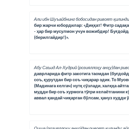
Али ибн Шуъайбнинг бобосидан ривоят қилинди
бир жарчи юбордилар: «Диққат! Фитр садақаси,
- ҳар бир мусулмон учун вожибдир! Буғдойд
(берилгайдир!)».
Абу Саъид Ал-Худрий (розияллоҳу анҳу)дан рив
даврларида фитр закотига таомдан (буғдойда
соъ, қурутдан бир соъ чиқарар эдик. То Муо
(Мадинага келгач) нутқ сўзлади, халққа айтг
мудди бир соъ хурмога тўғри келаётганини кў
аввал қандай чиқарган бўлсам, ҳануз худди 
Оиша (розияллоҳу анҳо)дан ривоят қилинди; ай