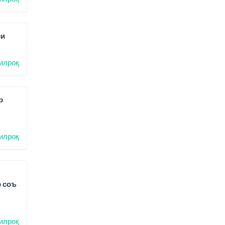
си
илроқ
р
илроқ
р соъ
илроқ