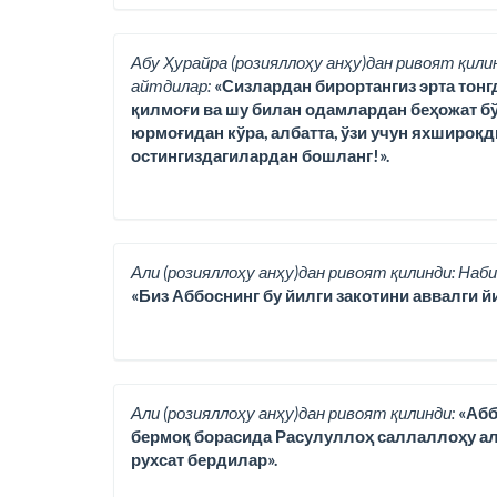
Абу Ҳурайра (розияллоҳу анҳу)дан ривоят қили
айтдилар:
«Сизлардан бирортангиз эрта тонг
қилмоғи ва шу билан одамлардан беҳожат бў
юрмоғидан кўра, албатта, ўзи учун яхшироқд
остингиздагилардан бошланг!».
Али (розияллоҳу анҳу)дан ривоят қилинди: Наби
«Биз Аббоснинг бу йилги закотини аввалги йи
Али (розияллоҳу анҳу)дан ривоят қилинди:
«Абб
бермоқ борасида Расулуллоҳ саллаллоҳу ала
рухсат бердилар».