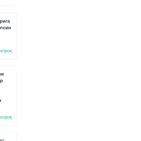
рига
ўлсин
илроқ
ам
ир
н
илроқ
р: