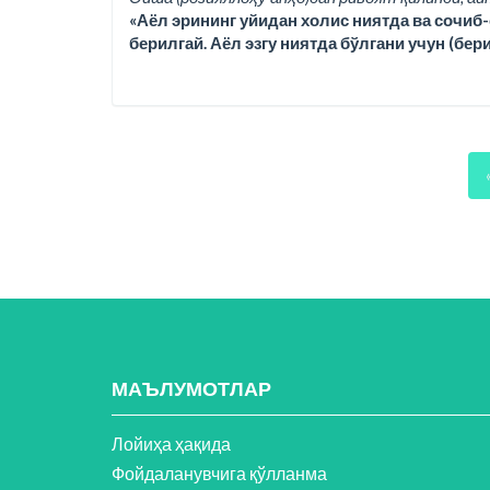
«Аёл эрининг уйидан холис ниятда ва сочиб-
берилгай. Аёл эзгу ниятда бўлгани учун (бер
МАЪЛУМОТЛАР
Лойиҳа ҳақида
Фойдаланувчига қўлланма