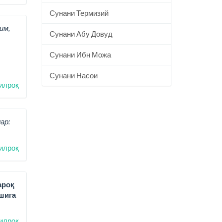
Сунани Термизий
им,
Сунани Абу Довуд
Сунани Ибн Можа
Сунани Насои
илроқ
ар:
илроқ
ароқ
шига
илроқ