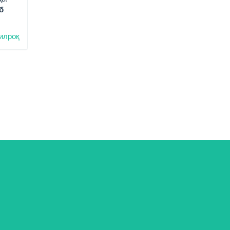
б
илроқ