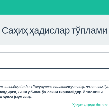
Саҳиҳ ҳадислар тўплами
т қилинди; айтди: «Расулуллоҳ саллаллоҳу алайҳи ва саллам бу
моқдирки, киши у билан ўз юзини тирнагайдир. Илло киши
а бўлса (мумкин)».
Ҳадис ҳақида батафс