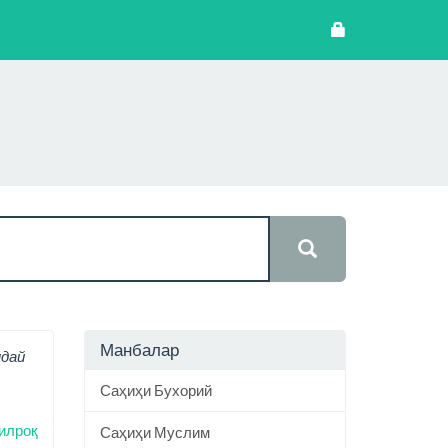
Манбалар
ндай
Саҳиҳи Бухорий
илроқ
Саҳиҳи Муслим