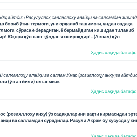
нди; айтди: «Расулуллоҳ саллаллоҳу алайҳи ва салламдан эшитд
да бориб ўтин термоғи, уни орқалаб ташимоғи, ундан садақа
лмоғи, сўраса ё берадиган, ё бермайдиган кишидан тиланиб
ир! Юқори қўл паст қўлдан яхшироқдир!.. (Аввал) қўл
Ҳадис ҳақида батафс
й саллаллоҳу алайҳи ва саллам Умар (розияллоҳу анҳу)га айтдил
ли (ўтган йили) олганмиз».
Ҳадис ҳақида батафс
ос (розияллоҳу анҳу) ўз садақаларини вақти кирмасидан эрт
йҳи ва салламдан сўрадилар. Расули Акрам бу хусусда у ки
Ҳадис ҳақида батафс