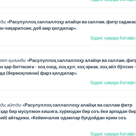
ди;
«Расулуллоҳ саллаллоҳу алайҳи ва саллам, фитр садака
н чиқарилсин, деб амр қилдилар».
Ҳадис ҳақида батафс
оят қилинди:
«Расулуллоҳ саллаллоҳу алайҳи ва саллам, фит
р биттасига - хоҳ озод, хоҳ қул; хоҳ эркак, хоҳ аёл бўлсин -
ида (бермоқликни) фарз қилдилар».
Ҳадис ҳақида батафс
ди; айтди:
«Расулуллоҳ саллаллоҳу алайҳи ва саллам фитр
) ҳар бир мусулмон кишига, хурмодан бир соъ ёки арпадан би
вий) айтадики, «Кейинчалик одамлар буғдойдан ярим соъ
Ҳадис ҳақида батафс