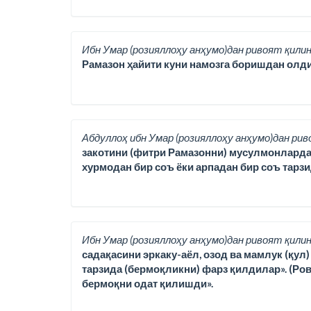
Ибн Умар (розияллоҳу анҳумо)дан ривоят қилин
Рамазон ҳайити куни намозга боришдан олди
Абдуллоҳ ибн Умар (розияллоҳу анҳумо)дан рив
закотини (фитри Рамазонни) мусулмонлардан ҳа
хурмодан бир соъ ёки арпадан бир соъ тарз
Ибн Умар (розияллоҳу анҳумо)дан ривоят қилин
садақасини эркаку-аёл, озод ва мамлук (қул
тарзида (бермоқликни) фарз қилдилар». (Ро
бермоқни одат қилишди».