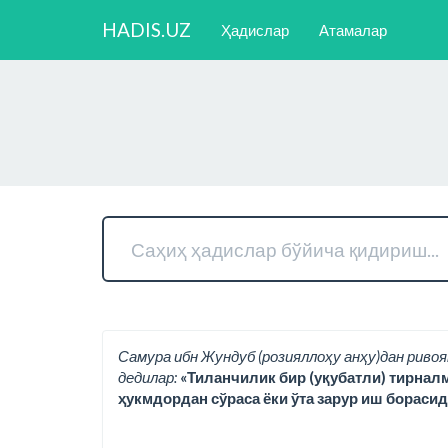
HADIS.UZ
Ҳадислар
Атамалар
Самура ибн Жундуб (розияллоҳу анҳу)дан ривоя
дедилар:
«Тиланчилик бир (уқубатли) тирнал
ҳукмдордан сўраса ёки ўта зарур иш борасид