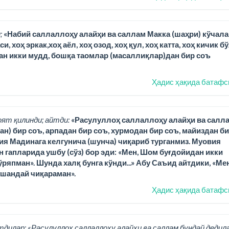
;
«Набий саллаллоҳу алайҳи ва саллам Макка (шаҳри) кўчала
 хоҳ эркак,хоҳ аёл, хоҳ озод, хоҳ қул, хоҳ катта, хоҳ кичик б
ан икки мудд, бошқа таомлар (масаллиқлар)дан бир соъ
Ҳадис ҳақида батафс
оят қилинди; айтди:
«Расулуллоҳ саллаллоҳу алайҳи ва салл
н) бир соъ, арпадан бир соъ, хурмодан бир соъ, майиздан б
вия Мадинага келгунича (шунча) чиқариб турганмиз. Муовия
ан гапларида ушбу (сўз) бор эди: «Мен, Шом буғдойидан икки
ряпман». Шунда халқ бунга кўнди...» Абу Саъид айтдики, «Ме
ўшандай чиқараман».
Ҳадис ҳақида батафс
тдилар: «Расулуллоҳ саллаллоҳу алайҳи ва саллам бундай дедила