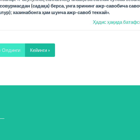
совурмасдан (садақа) берса, унга эрининг ажр-савобича саво
илур); хазинабонга ҳам шунча ажр-савоб теккай».
Ҳадис ҳақида батафс
« Олдинги
Кейинги »